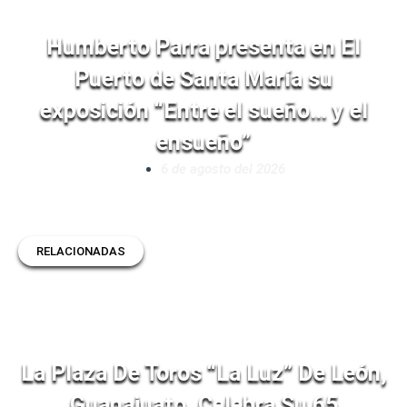
Humberto Parra presenta en El
Puerto de Santa María su
exposición “Entre el sueño… y el
ensueño”
6 de agosto del 2026
RELACIONADAS
La Plaza De Toros “La Luz” De León,
Guanajuato, Celebra Su 65