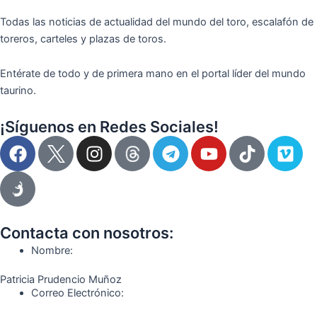
Todas las noticias de actualidad del mundo del toro, escalafón de
toreros, carteles y plazas de toros.
Entérate de todo y de primera mano en el portal líder del mundo
taurino.
¡Síguenos en Redes Sociales!
F
I
T
Y
T
V
a
n
e
o
i
i
c
s
l
u
k
m
e
t
e
t
t
e
b
a
g
u
o
o
o
g
r
b
k
Contacta con nosotros:
o
r
a
e
Nombre:
k
a
m
Patricia Prudencio Muñoz
m
Correo Electrónico: