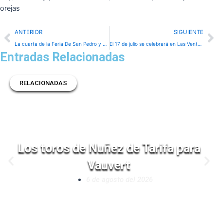
orejas
Prev
N
ANTERIOR
SIGUIENTE
La cuarta de la Feria De San Pedro y San Pablo de Burgos en imágenes
El 17 de julio se celebrará en Las Ventas la primera eliminatoria del Campeonato de España de Recortadores
Entradas Relacionadas
RELACIONADAS
Los toros de Nuñez de Tarifa para
Vauvert
6 de agosto del 2026