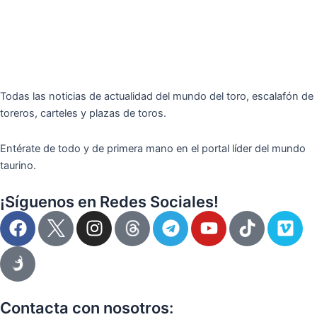
Todas las noticias de actualidad del mundo del toro, escalafón de
toreros, carteles y plazas de toros.
Entérate de todo y de primera mano en el portal líder del mundo
taurino.
¡Síguenos en Redes Sociales!
F
I
T
Y
T
V
a
n
e
o
i
i
c
s
l
u
k
m
e
t
e
t
t
e
b
a
g
u
o
o
o
g
r
b
k
Contacta con nosotros: