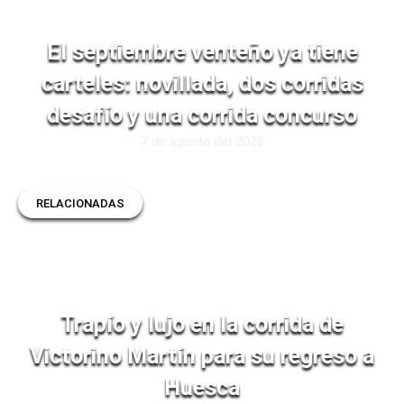
El septiembre venteño ya tiene
carteles: novillada, dos corridas
desafío y una corrida concurso
7 de agosto del 2026
RELACIONADAS
Trapío y lujo en la corrida de
Victorino Martín para su regreso a
Huesca