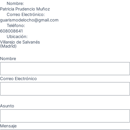
o
r
a
e
Nombre:
k
a
m
Patricia Prudencio Muñoz
Correo Electrónico:
m
guarismodelocho@gmail.com
Teléfono:
608008641
Ubicación:
Villarejo de Salvanés
(Madrid)
Nombre
Correo Electrónico
Asunto
Mensaje