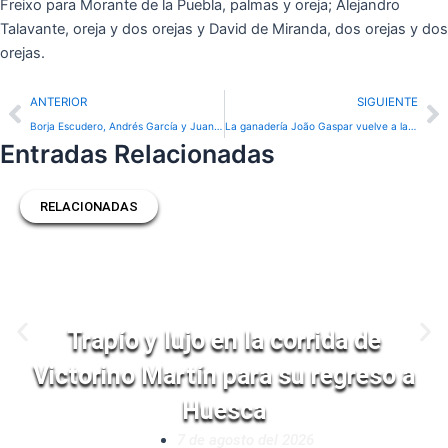
Freixo para Morante de la Puebla, palmas y oreja; Alejandro
Talavante, oreja y dos orejas y David de Miranda, dos orejas y dos
orejas.
Prev
N
ANTERIOR
SIGUIENTE
Borja Escudero, Andrés García y Juanillo, Puerta Grande en una gran novillada de Román Sorando en Navas de San Antonio
La ganadería João Gaspar vuelve a la Plaza de Toros de Isla Terceira
Entradas Relacionadas
RELACIONADAS
Trapío y lujo en la corrida de
Victorino Martín para su regreso a
Huesca
7 de agosto del 2026