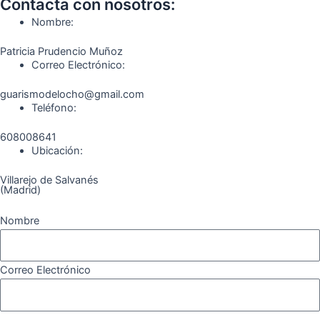
o
g
r
b
k
Contacta con nosotros:
o
r
a
e
Nombre:
k
a
m
Patricia Prudencio Muñoz
m
Correo Electrónico:
guarismodelocho@gmail.com
Teléfono:
608008641
Ubicación:
Villarejo de Salvanés
(Madrid)
Nombre
Correo Electrónico