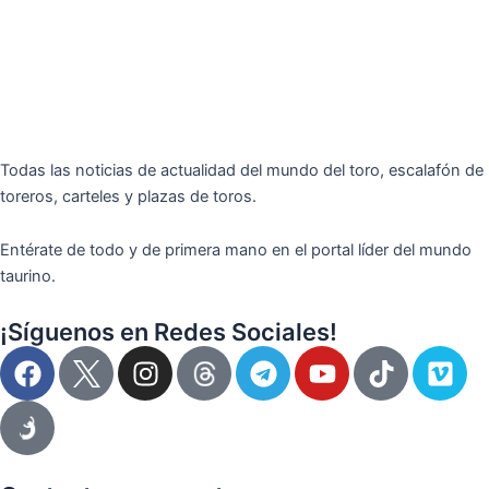
Todas las noticias de actualidad del mundo del toro, escalafón de
toreros, carteles y plazas de toros.
Entérate de todo y de primera mano en el portal líder del mundo
taurino.
¡Síguenos en Redes Sociales!
F
I
T
Y
T
V
a
n
e
o
i
i
c
s
l
u
k
m
e
t
e
t
t
e
b
a
g
u
o
o