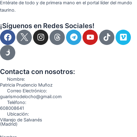
Entérate de todo y de primera mano en el portal líder del mundo
taurino.
¡Síguenos en Redes Sociales!
F
I
T
Y
T
V
a
n
e
o
i
i
c
s
l
u
k
m
e
t
e
t
t
e
b
a
g
u
o
o
o
g
r
b
k
Contacta con nosotros:
o
r
a
e
Nombre:
k
a
m
Patricia Prudencio Muñoz
Correo Electrónico:
m
guarismodelocho@gmail.com
Teléfono:
608008641
Ubicación:
Villarejo de Salvanés
(Madrid)