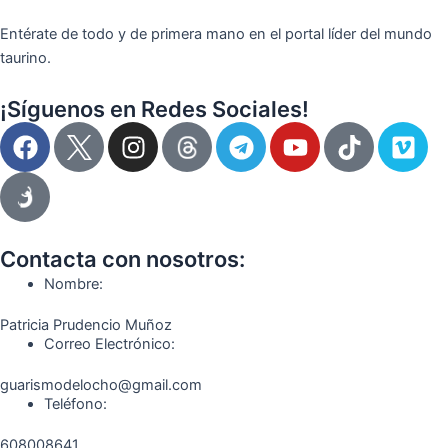
Entérate de todo y de primera mano en el portal líder del mundo
taurino.
¡Síguenos en Redes Sociales!
F
I
T
Y
T
V
a
n
e
o
i
i
c
s
l
u
k
m
e
t
e
t
t
e
b
a
g
u
o
o
o
g
r
b
k
Contacta con nosotros:
o
r
a
e
Nombre:
k
a
m
Patricia Prudencio Muñoz
m
Correo Electrónico:
guarismodelocho@gmail.com
Teléfono:
608008641