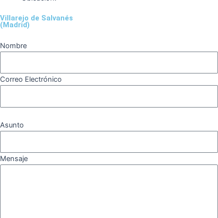
k
a
m
Villarejo de Salvanés
m
(Madrid)
Nombre
Correo Electrónico
Asunto
Mensaje