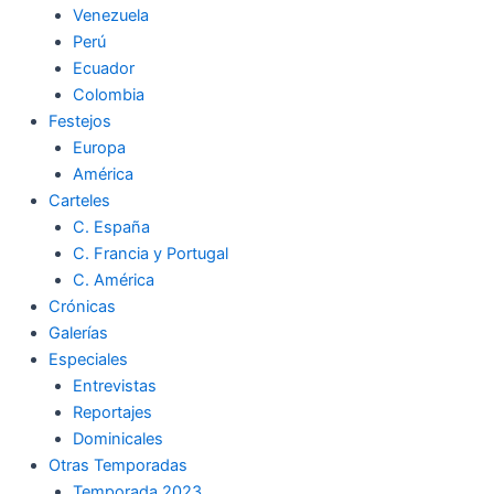
Venezuela
k
a
m
Perú
Ecuador
m
Colombia
Festejos
Europa
América
Carteles
C. España
C. Francia y Portugal
C. América
Crónicas
Galerías
Especiales
Entrevistas
Reportajes
Dominicales
Otras Temporadas
Temporada 2023