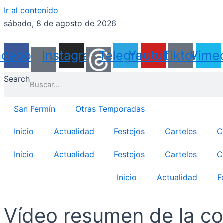
Ir al contenido
sábado, 8 de agosto de 2026
acebook
Instagram
Telegram
Youtube
Tiktok
Vime
Search
San Fermín
Otras Temporadas
Inicio
Actualidad
Festejos
Carteles
C
Inicio
Actualidad
Festejos
Carteles
C
Inicio
Actualidad
F
Vídeo resumen de la co