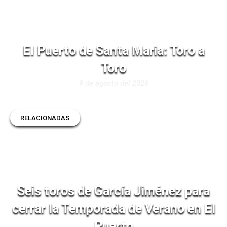
El Puerto de Santa Maria: Toro a
Toro
9 de agosto del 2026
RELACIONADAS
Seis toros de García Jiménez para
cerrar la Temporada de Verano en El
Puerto