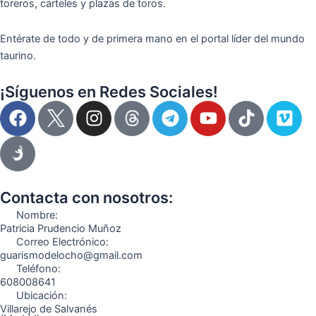
toreros, carteles y plazas de toros.
Entérate de todo y de primera mano en el portal líder del mundo
taurino.
¡Síguenos en Redes Sociales!
F
I
T
Y
T
V
a
n
e
o
i
i
c
s
l
u
k
m
e
t
e
t
t
e
b
a
g
u
o
o
o
g
r
b
k
Contacta con nosotros:
o
r
a
e
Nombre:
k
a
m
Patricia Prudencio Muñoz
Correo Electrónico:
m
guarismodelocho@gmail.com
Teléfono:
608008641
Ubicación:
Villarejo de Salvanés