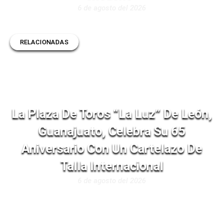
6 de agosto del 2026
RELACIONADAS
La Plaza De Toros “La Luz” De León,
Guanajuato, Celebra Su 65
Aniversario Con Un Cartelazo De
Talla Internacional
6 de agosto del 2026