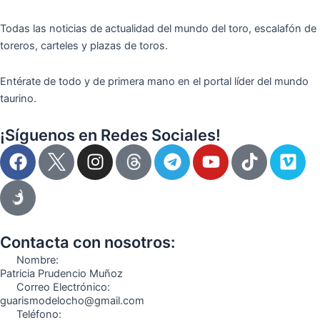
Todas las noticias de actualidad del mundo del toro, escalafón de
toreros, carteles y plazas de toros.
Entérate de todo y de primera mano en el portal líder del mundo
taurino.
¡Síguenos en Redes Sociales!
F
I
T
Y
T
V
a
n
e
o
i
i
c
s
l
u
k
m
e
t
e
t
t
e
b
a
g
u
o
o
o
g
r
b
k
Contacta con nosotros:
o
r
a
e
Nombre:
k
a
m
Patricia Prudencio Muñoz
Correo Electrónico:
m
guarismodelocho@gmail.com
Teléfono: