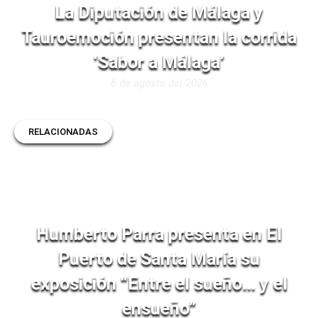
La Diputación de Málaga y
Tauroemoción presentan la corrida
‘Sabor a Málaga’
6 de agosto del 2026
RELACIONADAS
Humberto Parra presenta en El
Puerto de Santa María su
exposición “Entre el sueño… y el
ensueño”