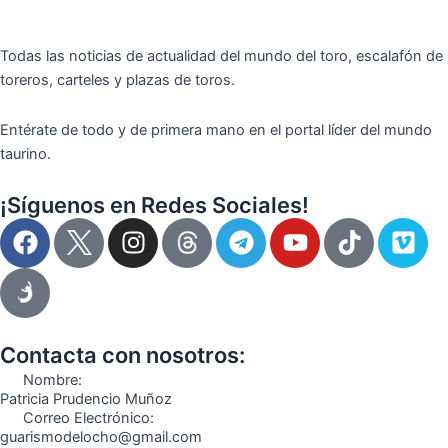
Todas las noticias de actualidad del mundo del toro, escalafón de
toreros, carteles y plazas de toros.
Entérate de todo y de primera mano en el portal líder del mundo
taurino.
¡Síguenos en Redes Sociales!
F
I
T
Y
T
V
a
n
e
o
i
i
c
s
l
u
k
m
e
t
e
t
t
e
b
a
g
u
o
o
o
g
r
b
k
Contacta con nosotros:
o
r
a
e
Nombre:
k
a
m
Patricia Prudencio Muñoz
Correo Electrónico:
m
guarismodelocho@gmail.com