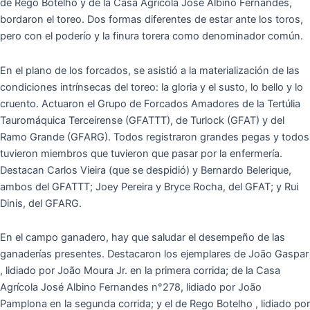
de Rego Botelho y de la Casa Agrícola José Albino Fernandes,
bordaron el toreo. Dos formas diferentes de estar ante los toros,
pero con el poderío y la finura torera como denominador común.
En el plano de los forcados, se asistió a la materialización de las
condiciones intrínsecas del toreo: la gloria y el susto, lo bello y lo
cruento. Actuaron el Grupo de Forcados Amadores de la Tertúlia
Tauromáquica Terceirense (GFATTT), de Turlock (GFAT) y del
Ramo Grande (GFARG). Todos registraron grandes pegas y todos
tuvieron miembros que tuvieron que pasar por la enfermería.
Destacan Carlos Vieira (que se despidió) y Bernardo Belerique,
ambos del GFATTT; Joey Pereira y Bryce Rocha, del GFAT; y Rui
Dinis, del GFARG.
En el campo ganadero, hay que saludar el desempeño de las
ganaderías presentes. Destacaron los ejemplares de João Gaspar
, lidiado por João Moura Jr. en la primera corrida; de la Casa
Agrícola José Albino Fernandes n°278, lidiado por João
Pamplona en la segunda corrida; y el de Rego Botelho , lidiado por