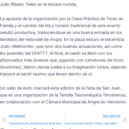
João Ribeiro Telles en la tercera corrida.
La apuesta de la organización por la Clase Práctica de Toreo en
Familia y el cambio del día y horario tradicional de este evento
resultó productiva, traduciéndose en una buena entrada en los
tendidos del redondel de Angra. En la plaza estuvo el becerrista
João «Belmonte», que tuvo dos buenas actuaciones, así como
los juveniles del GFATTT. Al final, el ruedo se llenó con los
aficionados más jóvenes que, jugando con carretones de toros
(tourinhas), dieron rienda suelta a su imaginación torera, dejando
traslucir el sentir taurino que llevan dentro de sí.
Un sello de éxito marcará esta edición de la Feria de San Juan,
que es una organización de la Tertúlia Tauromáquica Terceirense,
en colaboración con el Câmara Municipal de Angra do Heroísmo.
Prev
N
ANTERIOR
SIGUIENTE
Tauroemoción presentará la feria taurina de Málaga en una gran gala el 7 de julio
Los toros de Fuente Ymbro, que abrirán las corridas de la Feria del Toro, ya se encuentran en los Corrales del Gas