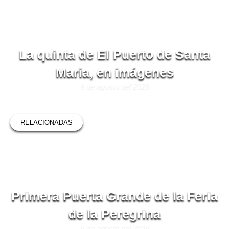
La quinta de El Puerto de Santa
Maria, en imágenes
9 de agosto del 2026
RELACIONADAS
Primera Puerta Grande de la Feria
de la Peregrina
9 de agosto del 2026