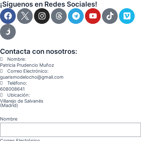
¡Síguenos en Redes Sociales!
F
I
T
Y
T
V
a
n
e
o
i
i
c
s
l
u
k
m
e
t
e
t
t
e
b
a
g
u
o
o
o
g
r
b
k
Contacta con nosotros:
o
r
a
e
Nombre:
k
a
m
Patricia Prudencio Muñoz
Correo Electrónico:
m
guarismodelocho@gmail.com
Teléfono:
608008641
Ubicación:
Villarejo de Salvanés
(Madrid)
Nombre
Correo Electrónico