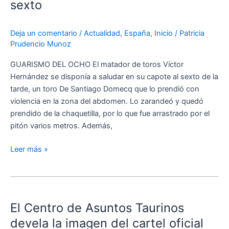
sexto
en
el
Deja un comentario
/
Actualidad
,
España
,
Inicio
/
Patricia
sexto
Prudencio Munoz
GUARISMO DEL OCHO El matador de toros Víctor
Hernández se disponía a saludar en su capote al sexto de la
tarde, un toro De Santiago Domecq que lo prendió con
violencia en la zona del abdomen. Lo zarandeó y quedó
prendido de la chaquetilla, por lo que fue arrastrado por el
pitón varios metros. Además,
Leer más »
El
Centro
El Centro de Asuntos Taurinos
de
Asuntos
devela la imagen del cartel oficial