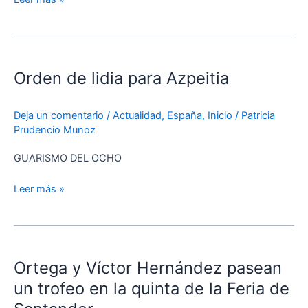
Orden
de
Orden de lidia para Azpeitia
lidia
para
Azpeitia
Deja un comentario
/
Actualidad
,
España
,
Inicio
/
Patricia
Prudencio Munoz
GUARISMO DEL OCHO
Leer más »
Ortega
y
Ortega y Víctor Hernández pasean
Víctor
Hernández
un trofeo en la quinta de la Feria de
pasean