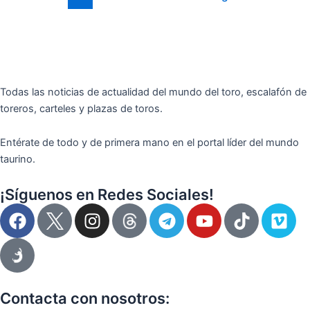
Todas las noticias de actualidad del mundo del toro, escalafón de
toreros, carteles y plazas de toros.
Entérate de todo y de primera mano en el portal líder del mundo
taurino.
¡Síguenos en Redes Sociales!
F
I
T
Y
T
V
a
n
e
o
i
i
c
s
l
u
k
m
e
t
e
t
t
e
b
a
g
u
o
o
o
g
r
b
k
Contacta con nosotros: