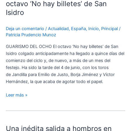
Jandilla
octavo ‘No hay billetes’ de San
cuelga
Isidro
el
octavo
Deja un comentario
/
Actualidad
,
España
,
Inicio
,
Principal
/
‘No
Patricia Prudencio Munoz
hay
billetes’
GUARISMO DEL OCHO El octavo ‘No hay billetes’ de San
de
Isidro colgado anticipadamente ha llegado a quince días del
San
comienzo del ciclo y, de nuevo, a más de un mes del
Isidro
festejo. Ha sido la tarde del 4 de junio, con los toros
de Jandilla para Emilio de Justo, Borja Jiménez y Víctor
Hernández, la que acaba de agotar todo el papel.
Leer más »
Una
inédita
Una inédita salida a hombros en
salida