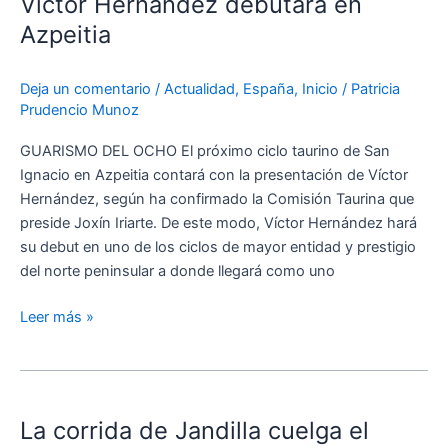
Víctor Hernández debutará en
debutará
en
Azpeitia
Azpeitia
Deja un comentario
/
Actualidad
,
España
,
Inicio
/
Patricia
Prudencio Munoz
GUARISMO DEL OCHO El próximo ciclo taurino de San
Ignacio en Azpeitia contará con la presentación de Víctor
Hernández, según ha confirmado la Comisión Taurina que
preside Joxín Iriarte. De este modo, Víctor Hernández hará
su debut en uno de los ciclos de mayor entidad y prestigio
del norte peninsular a donde llegará como uno
Leer más »
La
corrida
La corrida de Jandilla cuelga el
de