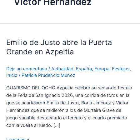
Víctor Hernández
Emilio
de
Emilio de Justo abre la Puerta
Justo
abre
Grande en Azpeitia
la
Puerta
Deja un comentario
/
Actualidad
,
España
,
Europa
,
Festejos
,
Grande
Inicio
/
Patricia Prudencio Munoz
en
Azpeitia
GUARISMO DEL OCHO Azpeitia celebró su segundo festejo
de la Feria de San Ignacio 2026, una corrida de toros en la
que se acartelaron Emilio de Justo, Borja Jiménez y Víctor
Hernández que se midieron a los de Murteira Grave de
juego variable destacando el tercero y el cuarto premiado
con la vuelta al ruedo. […]
Leer más »