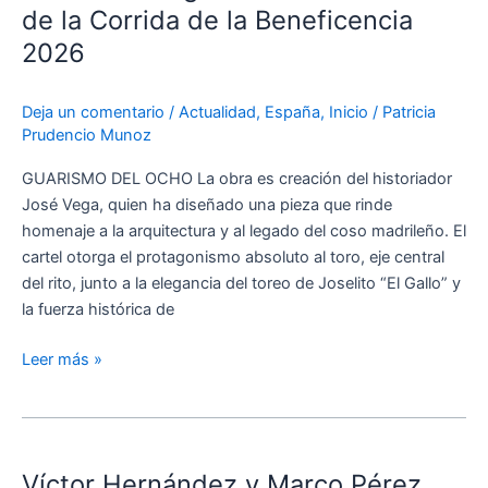
Taurinos
de la Corrida de la Beneficencia
devela
2026
la
imagen
del
Deja un comentario
/
Actualidad
,
España
,
Inicio
/
Patricia
Prudencio Munoz
cartel
oficial
GUARISMO DEL OCHO La obra es creación del historiador
de
José Vega, quien ha diseñado una pieza que rinde
la
homenaje a la arquitectura y al legado del coso madrileño. El
Corrida
cartel otorga el protagonismo absoluto al toro, eje central
de
del rito, junto a la elegancia del toreo de Joselito “El Gallo” y
la
la fuerza histórica de
Beneficencia
2026
Leer más »
Víctor
Hernández
Víctor Hernández y Marco Pérez
y