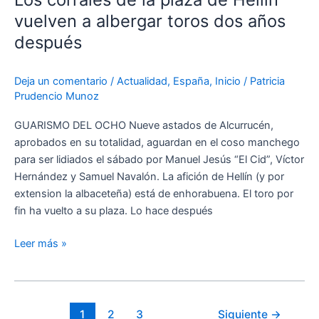
la
vuelven a albergar toros dos años
plaza
después
de
Hellín
Deja un comentario
/
Actualidad
,
España
,
Inicio
/
Patricia
vuelven
Prudencio Munoz
a
albergar
GUARISMO DEL OCHO Nueve astados de Alcurrucén,
toros
aprobados en su totalidad, aguardan en el coso manchego
dos
para ser lidiados el sábado por Manuel Jesús “El Cid”, Víctor
años
Hernández y Samuel Navalón. La afición de Hellín (y por
después
extension la albaceteña) está de enhorabuena. El toro por
fin ha vuelto a su plaza. Lo hace después
Leer más »
1
2
3
Siguiente
→