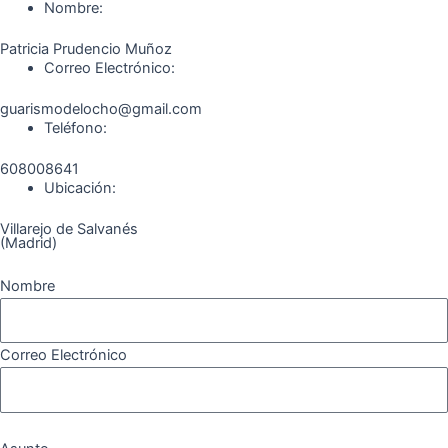
o
r
a
e
Nombre:
k
a
m
Patricia Prudencio Muñoz
m
Correo Electrónico:
guarismodelocho@gmail.com
Teléfono:
608008641
Ubicación:
Villarejo de Salvanés
(Madrid)
Nombre
Correo Electrónico