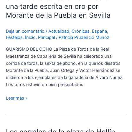
a
una tarde escrita en oro por
hombros
Morante de la Puebla en Sevilla
en
una
Deja un comentario
/
Actualidad
,
Crónicas
,
España
,
tarde
Festejos
,
Inicio
,
Principal
/
Patricia Prudencio Munoz
escrita
en
GUARISMO DEL OCHO La Plaza de Toros de la Real
oro
Maestranza de Caballería de Sevilla ha celebrado una
por
corrida de toros, la sexta de abono, en la que los diestros
Morante
Morante de la Puebla, Juan Ortega y Víctor Hernández se
de
midieron a los ejemplares de la ganadería de Álvaro Núñez.
la
Los toros estuvieron bien presentados
Puebla
en
Leer más »
Sevilla
Los
corrales
Los corrales de la plaza de Hellín
de