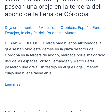
Marco
pasean una oreja en la tercera del
Pérez
abono de la Feria de Córdoba
pasean
una
Deja un comentario
/
Actualidad
,
Crónicas
,
España
,
Europa
,
oreja
Festejos
,
Inicio
/
Patricia Prudencio Munoz
en
la
GUARISMO DEL OCHO Tarde para buenos aficionados la
tercera
que se ha vivido este viernes en la plaza de toros de
del
Córdoba en la tercera de abono, marcada por el malogrado
abono
uso de las espadas. Víctor Hernández y Marco Pérez
de
pasearon una oreja. Un festejo en el que Borja Jiménez
la
cuajó una buena faena en el
Feria
de
Leer más »
Córdoba
Víctor
Hernández