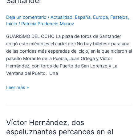
Santander
un
trofeo
Deja un comentario
/
Actualidad
,
España
,
Europa
,
Festejos
,
en
Inicio
/
Patricia Prudencio Munoz
la
quinta
GUARISMO DEL OCHO La plaza de toros de Santander
de
colgó este miércoles el cartel de «No hay billetes» para una
la
de las corridas más esperadas del ciclo, en la que hicieron el
Feria
paseíllo Morante de la Puebla, Juan Ortega y Víctor
de
Hernández, con toros de Puerto de San Lorenzo y La
Santander
Ventana del Puerto. Una
Leer más »
Víctor
Hernández,
Víctor Hernández, dos
dos
espeluznantes
espeluznantes percances en el
percances