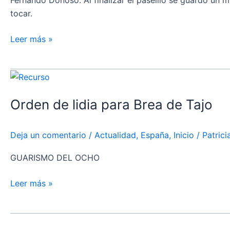
Fernando Donoso. Al finalizar el paseíllo se guardó un m
Grande
tocar.
en
Brea
Leer más »
de
Tajo
Orden
de
Orden de lidia para Brea de Tajo
lidia
para
Brea
Deja un comentario
/
Actualidad
,
España
,
Inicio
/
Patric
de
Tajo
GUARISMO DEL OCHO
Leer más »
Borja