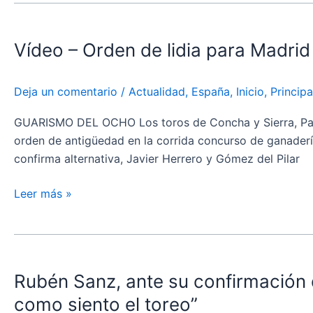
Vídeo
–
Vídeo – Orden de lidia para Madrid
Orden
de
lidia
Deja un comentario
/
Actualidad
,
España
,
Inicio
,
Principa
para
Madrid
GUARISMO DEL OCHO Los toros de Concha y Sierra, Palha
orden de antigüedad en la corrida concurso de ganadería
confirma alternativa, Javier Herrero y Gómez del Pilar
Leer más »
Rubén
Sanz,
Rubén Sanz, ante su confirmación 
ante
su
como siento el toreo”