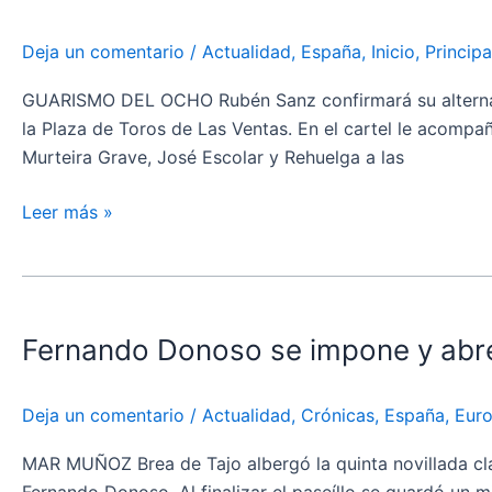
confirmación
de
Deja un comentario
/
Actualidad
,
España
,
Inicio
,
Principa
alternativa
este
GUARISMO DEL OCHO Rubén Sanz confirmará su alternati
domingo
la Plaza de Toros de Las Ventas. En el cartel le acompañ
en
Murteira Grave, José Escolar y Rehuelga a las
Las
Ventas:
Leer más »
“Voy
a
Fernando
torear
Donoso
como
Fernando Donoso se impone y abre
se
soy
impone
yo,
y
como
Deja un comentario
/
Actualidad
,
Crónicas
,
España
,
Eur
abre
siento
la
el
MAR MUÑOZ Brea de Tajo albergó la quinta novillada cla
Puerta
toreo”