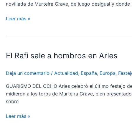
novillada de Murteira Grave, de juego desigual y donde l
Leer más »
El
Rafi
El Rafi sale a hombros en Arles
sale
a
hombros
Deja un comentario
/
Actualidad
,
España
,
Europa
,
Festej
en
Arles
GUARISMO DEL OCHO Arles celebró el último festejo de 
midieron a los toros de Murteira Grave, bien presentad
sobre
Leer más »