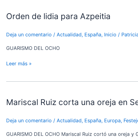
de
Orden de lidia para Azpeitia
lidia
para
Azpeitia
Deja un comentario
/
Actualidad
,
España
,
Inicio
/
Patric
GUARISMO DEL OCHO
Leer más »
Mariscal
Ruiz
Mariscal Ruiz corta una oreja en Se
corta
una
oreja
Deja un comentario
/
Actualidad
,
España
,
Europa
,
Festej
en
Sevilla
GUARISMO DEL OCHO Mariscal Ruiz cortó una oreja y Gon