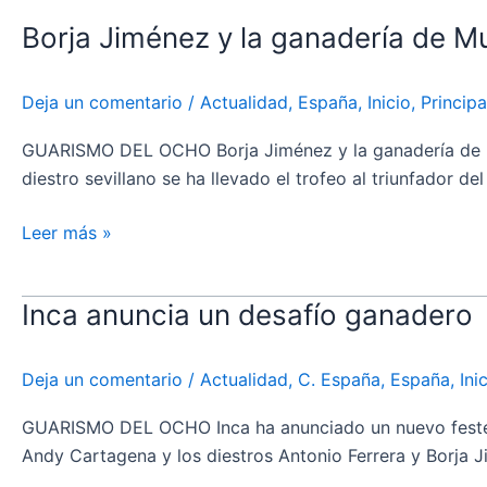
Jiménez
Borja Jiménez y la ganadería de Mur
y
la
ganadería
Deja un comentario
/
Actualidad
,
España
,
Inicio
,
Principa
de
Murteira
GUARISMO DEL OCHO Borja Jiménez y la ganadería de Murt
Grave,
diestro sevillano se ha llevado el trofeo al triunfador
triunfadores
de
Leer más »
las
fiestas
Inca anuncia un desafío ganadero
Inca
de
anuncia
San
un
Ignacio
Deja un comentario
/
Actualidad
,
C. España
,
España
,
Ini
desafío
de
ganadero
GUARISMO DEL OCHO Inca ha anunciado un nuevo festejo 
Azpeitia
Andy Cartagena y los diestros Antonio Ferrera y Borja J