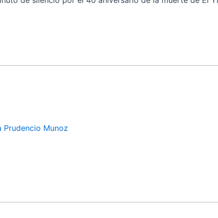
inuto de silencio por el 40 aniversario de la muerte de El 
ia Prudencio Munoz