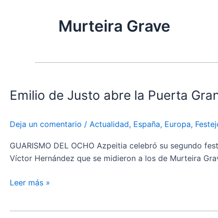
Murteira Grave
Emilio
de
Emilio de Justo abre la Puerta Gra
Justo
abre
la
Deja un comentario
/
Actualidad
,
España
,
Europa
,
Festej
Puerta
Grande
GUARISMO DEL OCHO Azpeitia celebró su segundo festejo 
en
Víctor Hernández que se midieron a los de Murteira Grav
Azpeitia
Leer más »
Orden