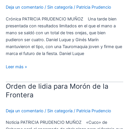
y
Deja un comentario
/
Sin categoría
/
Patricia Prudencio
cadencia
de
Crónica PATRICIA PRUDENCIO MUÑOZ Una tarde bien
Luque,
presentada con resultados limitados en el que el mano a
dejando
mano se saldó con un total de tres orejas, que bien
que
pudieron ser cuatro. Daniel Luque y Ginés Marín
el
mantuvieron el tipo, con una Tauromaquia joven y firme que
toro
marca el futuro de la fiesta. Daniel Luque
pasara
Leer más »
Orden de lidia para Morón de la
Orden
de
Frontera
lidia
para
Deja un comentario
/
Sin categoría
/
Patricia Prudencio
Morón
de
Noticia PATRICIA PRUDENCIO MUÑOZ «Cuco» de
la