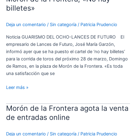
de
billetes»
la
Frontera,
Deja un comentario
/
Sin categoría
/
Patricia Prudencio
«No
hay
Noticia GUARISMO DEL OCHO-LANCES DE FUTURO El
billetes»
empresario de Lances de Futuro, José María Garzón,
informó ayer que se ha puesto el cartel de ‘no hay billetes’
para la corrida de toros del próximo 28 de marzo, Domingo
de Ramos, en la plaza de Morón de la Frontera. «Es toda
una satisfacción que se
Leer más »
Morón de la Frontera agota la venta
Morón
de
de entradas online
la
Frontera
Deja un comentario
/
Sin categoría
/
Patricia Prudencio