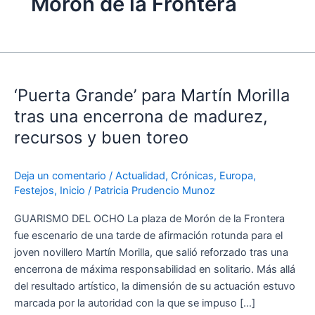
Morón de la Frontera
‘Puerta
Grande’
‘Puerta Grande’ para Martín Morilla
para
Martín
tras una encerrona de madurez,
Morilla
recursos y buen toreo
tras
una
Deja un comentario
/
Actualidad
,
Crónicas
,
Europa
,
encerrona
Festejos
,
Inicio
/
Patricia Prudencio Munoz
de
madurez,
GUARISMO DEL OCHO La plaza de Morón de la Frontera
recursos
fue escenario de una tarde de afirmación rotunda para el
y
joven novillero Martín Morilla, que salió reforzado tras una
buen
encerrona de máxima responsabilidad en solitario. Más allá
toreo
del resultado artístico, la dimensión de su actuación estuvo
marcada por la autoridad con la que se impuso […]