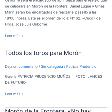
Osborne será el encargado de abrir plaza para el festejo que
Frontera
se celebrará en Morón de la Frontera. Daniel Luque y Ginés
Marín serán los encargados de realizar el paseíllo a las
18:00 horas. Este es el orden de lidia: Nº 62. «Cuco» de
Hros. José Luis Osborne
Leer más »
Todos los toros para Morón
Todos
los
toros
Deja un comentario
/
Sin categoría
/
Patricia Prudencio
para
Morón
Galería PATRICIA PRUDENCIO MUÑOZ FOTO: LANCES
DE FUTURO
Leer más »
Morón de la Frontera, «No hay
Morón