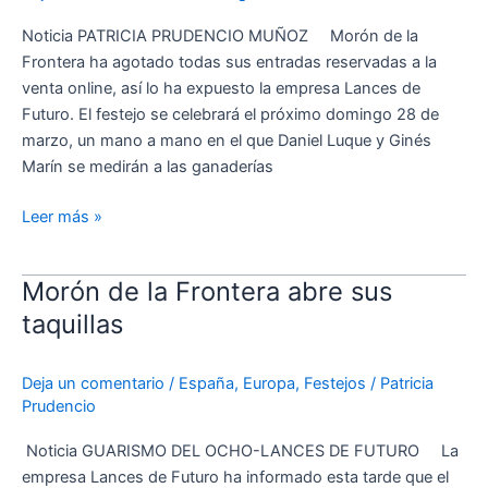
agota
la
Noticia PATRICIA PRUDENCIO MUÑOZ Morón de la
venta
Frontera ha agotado todas sus entradas reservadas a la
de
venta online, así lo ha expuesto la empresa Lances de
entradas
Futuro. El festejo se celebrará el próximo domingo 28 de
online
marzo, un mano a mano en el que Daniel Luque y Ginés
Marín se medirán a las ganaderías
Leer más »
Morón de la Frontera abre sus
Morón
de
taquillas
la
Frontera
Deja un comentario
/
España
,
Europa
,
Festejos
/
Patricia
abre
Prudencio
sus
taquillas
Noticia GUARISMO DEL OCHO-LANCES DE FUTURO La
empresa Lances de Futuro ha informado esta tarde que el