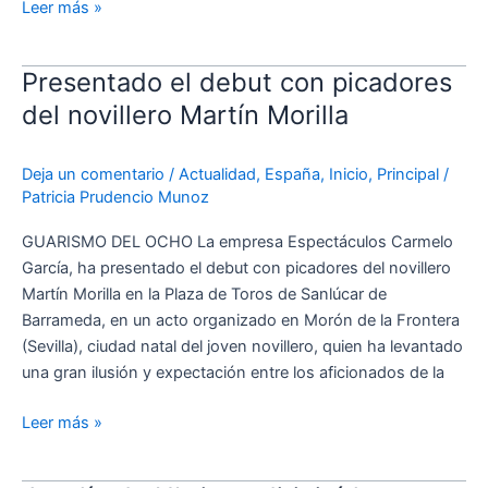
Leer más »
Presentado el debut con picadores
Presentado
el
del novillero Martín Morilla
debut
con
Deja un comentario
/
Actualidad
,
España
,
Inicio
,
Principal
/
picadores
Patricia Prudencio Munoz
del
novillero
GUARISMO DEL OCHO La empresa Espectáculos Carmelo
Martín
García, ha presentado el debut con picadores del novillero
Morilla
Martín Morilla en la Plaza de Toros de Sanlúcar de
Barrameda, en un acto organizado en Morón de la Frontera
(Sevilla), ciudad natal del joven novillero, quien ha levantado
una gran ilusión y expectación entre los aficionados de la
Leer más »