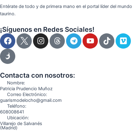
Entérate de todo y de primera mano en el portal líder del mundo
taurino.
¡Síguenos en Redes Sociales!
F
I
T
Y
T
V
a
n
e
o
i
i
c
s
l
u
k
m
e
t
e
t
t
e
b
a
g
u
o
o
o
g
r
b
k
Contacta con nosotros:
o
r
a
e
Nombre:
k
a
m
Patricia Prudencio Muñoz
Correo Electrónico:
m
guarismodelocho@gmail.com
Teléfono:
608008641
Ubicación:
Villarejo de Salvanés
(Madrid)