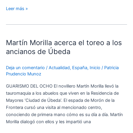
Leer más »
Martín
Morilla
Martín Morilla acerca el toreo a los
acerca
el
ancianos de Úbeda
toreo
a
Deja un comentario
/
Actualidad
,
España
,
Inicio
/
Patricia
los
Prudencio Munoz
ancianos
de
GUARISMO DEL OCHO El novillero Martín Morilla llevó la
Úbeda
tauromaquia a los abuelos que viven en la Residencia de
Mayores ‘Ciudad de Úbeda’. El espada de Morón de la
Frontera cursó una visita al mencionado centro,
conociendo de primera mano cómo es su día a día. Martín
Morilla dialogó con ellos y les impartió una