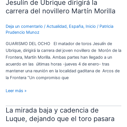
Jesulín de Ubrique dirigirá la
Jesulín
de
carrera del novillero Martín Morilla
Ubrique
dirigirá
Deja un comentario
/
Actualidad
,
España
,
Inicio
/
Patricia
la
Prudencio Munoz
carrera
del
GUARISMO DEL OCHO El matador de toros Jesulín de
novillero
Ubrique, dirigirá la carrera del joven novillero de Morón de la
Martín
Frontera, Martín Morilla. Ambas partes han llegado a un
Morilla
acuerdo en las últimas horas -jueves 4 de enero- tras
mantener una reunión en la localidad gaditana de Arcos de
la Frontera “Un compromiso que
Leer más »
La mirada baja y cadencia de
La
mirada
Luque, dejando que el toro pasara
baja