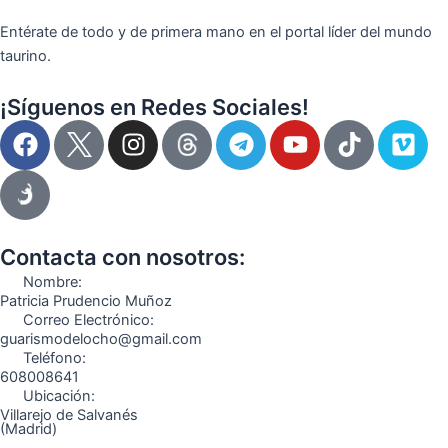
Entérate de todo y de primera mano en el portal líder del mundo
taurino.
¡Síguenos en Redes Sociales!
F
I
T
Y
T
V
a
n
e
o
i
i
c
s
l
u
k
m
e
t
e
t
t
e
b
a
g
u
o
o
o
g
r
b
k
Contacta con nosotros:
o
r
a
e
Nombre:
k
a
m
Patricia Prudencio Muñoz
Correo Electrónico:
m
guarismodelocho@gmail.com
Teléfono:
608008641
Ubicación:
Villarejo de Salvanés
(Madrid)