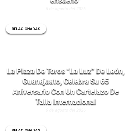
ensueño”
6 de agosto del 2026
RELACIONADAS
La Plaza De Toros “La Luz” De León,
Guanajuato, Celebra Su 65
Aniversario Con Un Cartelazo De
Talla Internacional
6 de agosto del 2026
RELACIONADAS