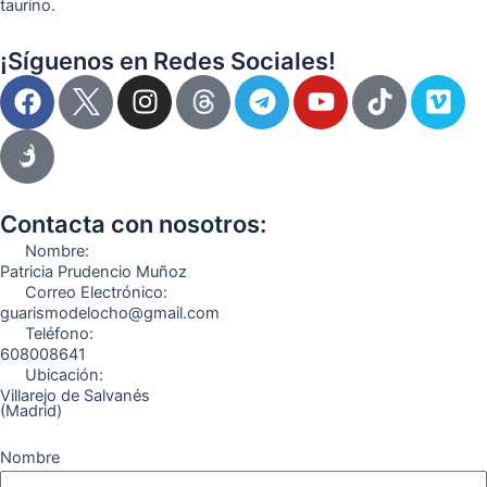
taurino.
¡Síguenos en Redes Sociales!
F
I
T
Y
T
V
a
n
e
o
i
i
c
s
l
u
k
m
e
t
e
t
t
e
b
a
g
u
o
o
o
g
r
b
k
Contacta con nosotros:
o
r
a
e
Nombre:
k
a
m
Patricia Prudencio Muñoz
Correo Electrónico:
m
guarismodelocho@gmail.com
Teléfono:
608008641
Ubicación:
Villarejo de Salvanés
(Madrid)
Nombre