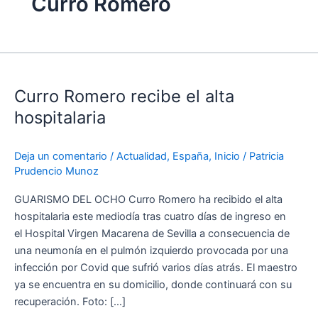
Curro Romero
Curro
Romero
Curro Romero recibe el alta
recibe
el
hospitalaria
alta
hospitalaria
Deja un comentario
/
Actualidad
,
España
,
Inicio
/
Patricia
Prudencio Munoz
GUARISMO DEL OCHO Curro Romero ha recibido el alta
hospitalaria este mediodía tras cuatro días de ingreso en
el Hospital Virgen Macarena de Sevilla a consecuencia de
una neumonía en el pulmón izquierdo provocada por una
infección por Covid que sufrió varios días atrás. El maestro
ya se encuentra en su domicilio, donde continuará con su
recuperación. Foto: […]