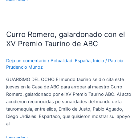
Curro
Romero,
Curro Romero, galardonado con el
galardonado
con
XV Premio Taurino de ABC
el
XV
Deja un comentario
/
Actualidad
,
España
,
Inicio
/
Patricia
Premio
Prudencio Munoz
Taurino
de
GUARISMO DEL OCHO El mundo taurino se dio cita este
ABC
jueves en la Casa de ABC para arropar al maestro Curro
Romero, galardonado por el XV Premio Taurino ABC. Al acto
acudieron reconocidas personalidades del mundo de la
tauromaquia, entre ellos, Emilio de Justo, Pablo Aguado,
Diego Urdiales, Espartaco, que quisieron mostrar su apoyo
al
Leer más »