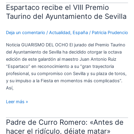
Espartaco recibe el VIII Premio
Espartaco
recibe
Taurino del Ayuntamiento de Sevilla
el
VIII
Deja un comentario
/
Actualidad
,
España
/
Patricia Prudencio
Premio
Taurino
Noticia GUARISMO DEL OCHO El jurado del Premio Taurino
del
del Ayuntamiento de Sevilla ha decidido otorgar la octava
Ayuntamiento
edición de este galardón al maestro Juan Antonio Ruiz
de
“Espartaco” en reconocimiento a su “gran trayectoria
Sevilla
profesional, su compromiso con Sevilla y su plaza de toros,
y su impulso a la Fiesta en momentos más complicados”.
Así,
Leer más »
Padre de Curro Romero: «Antes de
Padre
de
hacer el ridículo, déjate matar»