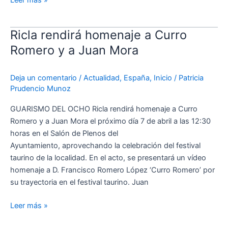
Ricla rendirá homenaje a Curro
Ricla rendirá
homenaje
Romero y a Juan Mora
a
Curro
Deja un comentario
/
Actualidad
,
España
,
Inicio
/
Patricia
Romero y
Prudencio Munoz
a Juan
Mora
GUARISMO DEL OCHO Ricla rendirá homenaje a Curro
Romero y a Juan Mora el próximo día 7 de abril a las 12:30
horas en el Salón de Plenos del
Ayuntamiento, aprovechando la celebración del festival
taurino de la localidad. En el acto, se presentará un vídeo
homenaje a D. Francisco Romero López ‘Curro Romero’ por
su trayectoria en el festival taurino. Juan
Leer más »