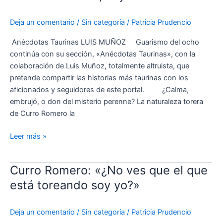
Curro
Romero:
Deja un comentario
/
Sin categoría
/
Patricia Prudencio
«Antes
de
Anécdotas Taurinas LUIS MUÑOZ Guarismo del ocho
hacer
continúa con su sección, «Anécdotas Taurinas», con la
el
colaboración de Luis Muñoz, totalmente altruista, que
ridículo,
pretende compartir las historias más taurinas con los
déjate
aficionados y seguidores de este portal. ¿Calma,
matar»
embrujó, o don del misterio perenne? La naturaleza torera
de Curro Romero la
Leer más »
Curro Romero: «¿No ves que el que
Curro
Romero:
está toreando soy yo?»
«¿No
ves
Deja un comentario
/
Sin categoría
/
Patricia Prudencio
que