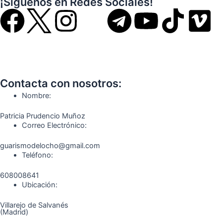
¡Síguenos en Redes Sociales!
F
I
T
Y
T
V
a
n
e
o
i
i
c
s
l
u
k
m
Contacta con nosotros:
e
t
e
t
t
e
Nombre:
b
a
g
u
o
o
Patricia Prudencio Muñoz
Correo Electrónico:
o
g
r
b
k
guarismodelocho@gmail.com
Teléfono:
o
r
a
e
608008641
k
a
m
Ubicación:
Villarejo de Salvanés
m
(Madrid)