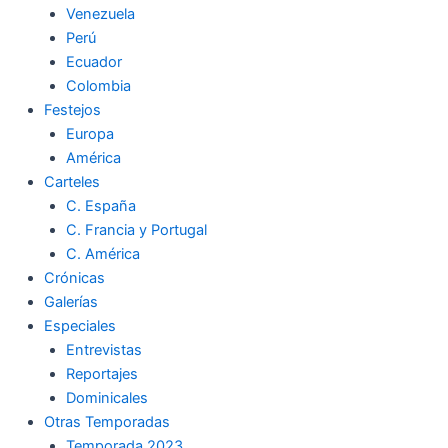
Venezuela
k
a
m
Perú
Ecuador
m
Colombia
Festejos
Europa
América
Carteles
C. España
C. Francia y Portugal
C. América
Crónicas
Galerías
Especiales
Entrevistas
Reportajes
Dominicales
Otras Temporadas
Temporada 2023