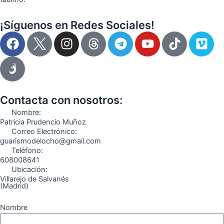
¡Síguenos en Redes Sociales!
F
I
T
Y
T
V
a
n
e
o
i
i
c
s
l
u
k
m
e
t
e
t
t
e
b
a
g
u
o
o
o
g
r
b
k
Contacta con nosotros:
o
r
a
e
Nombre:
k
a
m
Patricia Prudencio Muñoz
Correo Electrónico:
m
guarismodelocho@gmail.com
Teléfono:
608008641
Ubicación:
Villarejo de Salvanés
(Madrid)
Nombre