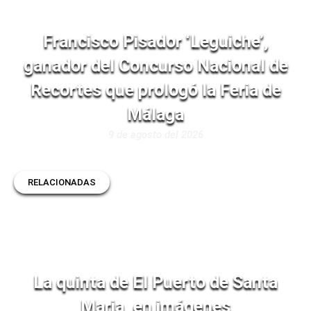
Francisco Pisador ‘Leguiche’,
ganador del Concurso Nacional de
Recortes que prologó la Feria de
Málaga
9 de agosto del 2026
RELACIONADAS
La quinta de El Puerto de Santa
Maria, en imágenes