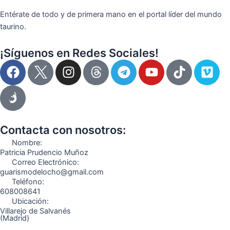
Entérate de todo y de primera mano en el portal líder del mundo
taurino.
¡Síguenos en Redes Sociales!
F
I
T
Y
T
V
a
n
e
o
i
i
c
s
l
u
k
m
e
t
e
t
t
e
b
a
g
u
o
o
o
g
r
b
k
Contacta con nosotros:
o
r
a
e
Nombre:
k
a
m
Patricia Prudencio Muñoz
Correo Electrónico:
m
guarismodelocho@gmail.com
Teléfono:
608008641
Ubicación:
Villarejo de Salvanés
(Madrid)