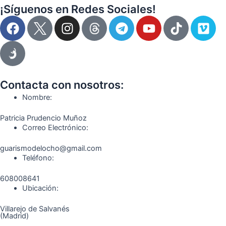
¡Síguenos en Redes Sociales!
F
I
T
Y
T
V
a
n
e
o
i
i
c
s
l
u
k
m
e
t
e
t
t
e
b
a
g
u
o
o
o
g
r
b
k
Contacta con nosotros:
o
r
a
e
Nombre:
k
a
m
Patricia Prudencio Muñoz
m
Correo Electrónico:
guarismodelocho@gmail.com
Teléfono:
608008641
Ubicación:
Villarejo de Salvanés
(Madrid)