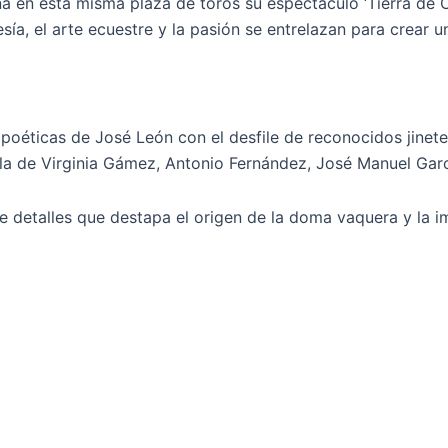
 en esta misma plaza de toros su espectáculo ‘Tierra de C
esía, el arte ecuestre y la pasión se entrelazan para crear 
poéticas de José León con el desfile de reconocidos jinete
talla de Virginia Gámez, Antonio Fernández, José Manuel Ga
e detalles que destapa el origen de la doma vaquera y la im