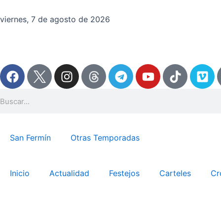
Ir
al
viernes, 7 de agosto de 2026
contenido
F
I
T
Y
T
V
a
n
e
o
i
i
c
s
l
u
k
m
Search
e
t
e
t
t
e
b
a
g
u
o
o
o
g
r
b
k
San Fermín
Otras Temporadas
o
r
a
e
k
a
m
m
Inicio
Actualidad
Festejos
Carteles
Cr