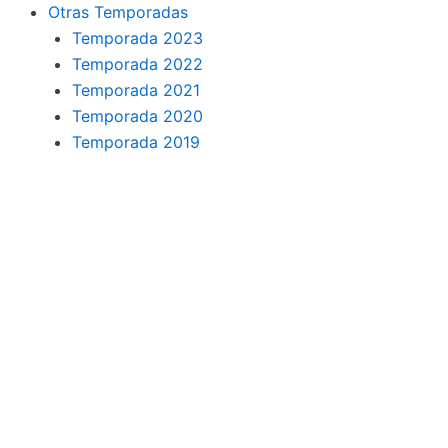
o
r
a
e
Otras Temporadas
k
a
m
Temporada 2023
Temporada 2022
m
Temporada 2021
Temporada 2020
Temporada 2019