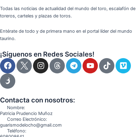
Todas las noticias de actualidad del mundo del toro, escalafón de
toreros, carteles y plazas de toros.
Entérate de todo y de primera mano en el portal líder del mundo
taurino.
¡Síguenos en Redes Sociales!
F
I
T
Y
T
V
a
n
e
o
i
i
c
s
l
u
k
m
e
t
e
t
t
e
b
a
g
u
o
o
o
g
r
b
k
Contacta con nosotros:
o
r
a
e
Nombre:
k
a
m
Patricia Prudencio Muñoz
Correo Electrónico:
m
guarismodelocho@gmail.com
Teléfono:
608008641