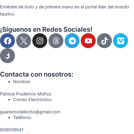
Entérate de todo y de primera mano en el portal líder del mundo
taurino.
¡Síguenos en Redes Sociales!
F
I
T
Y
T
V
a
n
e
o
i
i
c
s
l
u
k
m
e
t
e
t
t
e
b
a
g
u
o
o
o
g
r
b
k
Contacta con nosotros:
o
r
a
e
Nombre:
k
a
m
Patricia Prudencio Muñoz
m
Correo Electrónico:
guarismodelocho@gmail.com
Teléfono:
608008641