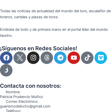
Todas las noticias de actualidad del mundo del toro, escalafón de
toreros, carteles y plazas de toros.
Entérate de todo y de primera mano en el portal líder del mundo
taurino.
¡Síguenos en Redes Sociales!
F
I
T
Y
T
V
a
n
e
o
i
i
c
s
l
u
k
m
e
t
e
t
t
e
b
a
g
u
o
o
o
g
r
b
k
Contacta con nosotros:
o
r
a
e
Nombre:
k
a
m
Patricia Prudencio Muñoz
Correo Electrónico:
m
guarismodelocho@gmail.com
Teléfono: