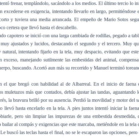
ó frenar, templándolo, sacándolo a los medios. El último tercio lo inició
 excederse en exigencia, intentando llevarlo en largo, permitiéndose e
orto y tuviera una media arrancada. El empeño de Mario Sotos seguía 
co certera que llevó hasta el descabello.
 capotero se inició con una larga cambiada de rodillas, pegado a tablas
s muy ajustados y lucidos, destacando el segundo y el tercero. Muy qui
 natural, intentando fijarlo en la tela, muy despacio, evitando que est
 en exceso, manejando sutilmente las embestidas del animal, compensa
uerpo, buscando. Acortó aun más su recorrido y Manuel terminó toreand
el que bregó con habilidad al de Albarreal. En el inicio de faena 
s muletazos más que contados, debía ajustar las tandas, aguantando l
terés, la bravura brilló por su ausencia. Perdió la movilidad y motor del
llevó hasta encelarlo en la tela. A pies juntos intentó iniciar la faen
gobiarle, pero sin limpiar las impurezas de una embestida desmedida, 
so bailar al compás y exigencias que este marcaba, metiéndole en la te
 Le buscó las teclas hasta el final, no se le escaparon las opciones, per