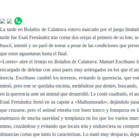
La tarde en Bolaños de Calatrava estuvo marcado por el juego limitado 
tarde fue Esaú Fernández tras cortar dos orejas al primero de su lote, 
buscó, intentó y no paró de torear a pesar de las condiciones que prese
que estos aguantaran hasta el final.
«Loreto» abre el festejo en Bolaños de Calatrava. Manuel Escribano lo r
encargado de deleitar con unos pares muy arriesgados en los que el an
inercia. Escribano cambió los terrenos, evitando la querencia, que es
mimó, pero este se quedaba encima, metiéndose por dentro, buscando, s
en la querencia ante un animal que desarrolló. Le costó cuadrarlo, el an
Esaú Fernández frenó en su capote a «Malhumorado», dejándolo pasar c
que cruzarse, pero el animal entraba con buen tranco y franqueza en l
muletazos de mucha suavidad y templanza en los que los vuelos marcaba
mimo, cruzándose y evitando que tocara tela y endureciera su comporta
distancias cortas que tanto lo caracterizan. Lo mató muy despacio, deja