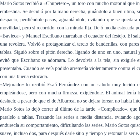
Mario Sotos recibió a «Chupetero», un toro con mucho motor al que intent
embestida. Se decidió por la mano derecha, guiándolo a buen ritmo, sin
despacio, perdiéndole pasos, aguantándole, evitando que se quedara c
movilidad, pero sí recorrido, con la mirada fija. Dejó media estocada po
«Bavieca» y Manuel Escribano marcaban el ecuador del festejo. El saludo
una revolera. Volvió a protagonizar el tercio de banderillas, con pare
tablas. Siguió sobre el pitón derecho, ligando de uno en uno, natural y
evitó que Escribano se adornara. Lo devolvía a la tela, sin exigirle
presentaba. Cuando se veía podido arremetía violentamente contra el c
con una buena estocada.
«Mejorado» lo recibió Esaú Fernández con un saludo muy lucido en 
empleándose, pero con mucha firmeza, exigiéndole. El animal tenía lo
deslucir, a pesar de que el de Albarreal no se dejara torear, no había in
Mario Sotos lo dejó correr al último de la tarde, «Complicado», que lo 
paralelo a tablas. Trazando las series a media distancia, evitando a
endurecía su comportamiento, dificultando las series. Mario Sotos qui
suave, incluso dos, para después darle sitio y tiempo y retomar la serie.