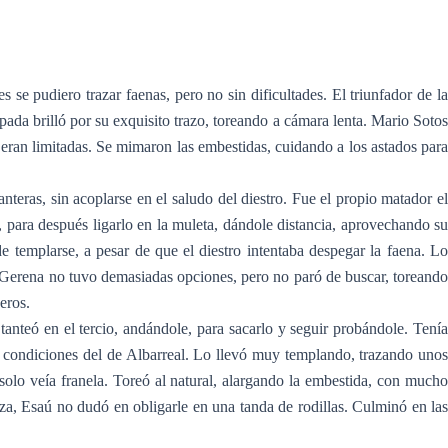
se pudiero trazar faenas, pero no sin dificultades. El triunfador de la
pada brilló por su exquisito trazo, toreando a cámara lenta. Mario Sotos
s eran limitadas. Se mimaron las embestidas, cuidando a los astados para
teras, sin acoplarse en el saludo del diestro. Fue el propio matador el
 para después ligarlo en la muleta, dándole distancia, aprovechando su
e templarse, a pesar de que el diestro intentaba despegar la faena. Lo
e Gerena no tuvo demasiadas opciones, pero no paró de buscar, toreando
eros.
nteó en el tercio, andándole, para sacarlo y seguir probándole. Tenía
as condiciones del de Albarreal. Lo llevó muy templando, trazando unos
solo veía franela. Toreó al natural, alargando la embestida, con mucho
za, Esaú no dudó en obligarle en una tanda de rodillas. Culminó en las