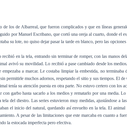
de los de Albarreal, que fueron complicados y que en líneas generales 
seguido por Manuel Escribano, que cortó una oreja al cuarto, donde el es
ntaba su lote, no quiso dejar pasar la tarde en blanco, pero las opcione
ecibió en la tela, entrando sin terminar de romper, con las manos delan
imal avivó su movilidad. Lo recibió a pase cambiado desde los medios,
te empezaba a marcar. Le costaba limpiar la embestida, no terminaba d
in permitirle muchos adornos, respetando el sitio y sus tiempos. El d
imal tenía su atención puesta en otra parte. No estuvo certero con los ac
on garbo hasta sacarlo a los medios y rematarlo por una media. Lo ta
a tela del diestro. Las series estuvieron muy medidas, ajustándose a l
n el inicio del natural, quedando así envuelto en la tela. El animal 
miento. A pesar de las limitaciones que este marcaba en cuanto a fuer
ndo la estocada imperfecta pero efectiva.