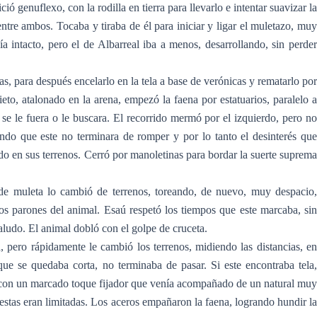
 genuflexo, con la rodilla en tierra para llevarlo e intentar suavizar la
ntre ambos. Tocaba y tiraba de él para iniciar y ligar el muletazo, muy
intacto, pero el de Albarreal iba a menos, desarrollando, sin perder
, para después encelarlo en la tela a base de verónicas y rematarlo por
eto, atalonado en la arena, empezó la faena por estatuarios, paralelo a
e se le fuera o le buscara. El recorrido mermó por el izquierdo, pero no
ndo que este no terminara de romper y por lo tanto el desinterés que
o en sus terrenos. Cerró por manoletinas para bordar la suerte suprema
de muleta lo cambió de terrenos, toreando, de nuevo, muy despacio,
os parones del animal. Esaú respetó los tiempos que este marcaba, sin
 saludo. El animal dobló con el golpe de cruceta.
a, pero rápidamente le cambió los terrenos, midiendo las distancias, en
que se quedaba corta, no terminaba de pasar. Si este encontraba tela,
la con un marcado toque fijador que venía acompañado de un natural muy
o estas eran limitadas. Los aceros empañaron la faena, logrando hundir la