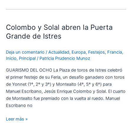
Colombo
y
Colombo y Solal abren la Puerta
Solal
abren
Grande de Istres
la
Puerta
Deja un comentario
/
Actualidad
,
Europa
,
Festejos
,
Francia
,
Grande
Inicio
,
Principal
/
Patricia Prudencio Munoz
de
Istres
GUARISMO DEL OCHO La Plaza de toros de Istres celebró
el primer festejo de su Feria, un desafío ganadero con toros
de Yonnet (1º, 2º y 3º) y Montealto (4º, 5º y 6º) para
Manuel Escribano, Jesús Enrique Colombo y Solal. El cuarto
de Montealto fue premiado con la vuelta al ruedo. Manuel
Escribano no
Leer más »