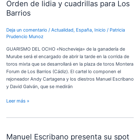
Orden de lidia y cuadrillas para Los
lidia
y
Barrios
cuadrillas
para
Deja un comentario
/
Actualidad
,
España
,
Inicio
/
Patricia
Los
Prudencio Munoz
Barrios
GUARISMO DEL OCHO «Nochevieja» de la ganadería de
Murube será el encargado de abrir la tarde en la corrida de
toros mixta que se desarrollará en la plaza de toros Montera
Forum de Los Barrios (Cádiz). El cartel lo componen el
rejoneador Andy Cartagena y los diestros Manuel Escribano
y David Galván, que se medirán
Leer más »
Manuel
Escribano
Manuel Escribano presenta su spot
presenta