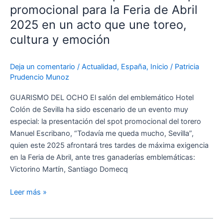
su
promocional para la Feria de Abril
spot
2025 en un acto que une toreo,
promocional
cultura y emoción
para
la
Feria
Deja un comentario
/
Actualidad
,
España
,
Inicio
/
Patricia
Prudencio Munoz
de
Abril
GUARISMO DEL OCHO El salón del emblemático Hotel
2025
Colón de Sevilla ha sido escenario de un evento muy
en
especial: la presentación del spot promocional del torero
un
Manuel Escribano, “Todavía me queda mucho, Sevilla”,
acto
quien este 2025 afrontará tres tardes de máxima exigencia
que
en la Feria de Abril, ante tres ganaderías emblemáticas:
une
Victorino Martín, Santiago Domecq
toreo,
cultura
Leer más »
y
emoción