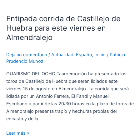
Entipada corrida de Castillejo de
Entipada
corrida
Huebra para este viernes en
de
Almendralejo
Castillejo
de
Deja un comentario
/
Actualidad
,
España
,
Inicio
/
Patricia
Huebra
Prudencio Munoz
para
este
GUARISMO DEL OCHO Tauroemoción ha presentado los
viernes
toros de Castillejo de Huebra que serán lidiados este
en
viernes 15 de agosto en Almendralejo. La corrida que será
Almendralejo
lidiada por un Antonio Ferrera, El Fandi y Manuel
Escribano a partir de las 20:30 horas en la plaza de toros de
Almendralejo presenta trapío y hechuras propias del
encasta y de la
Leer más »