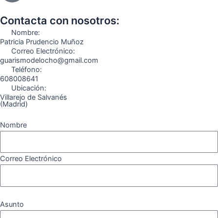
b
a
g
u
o
o
o
g
r
b
k
Contacta con nosotros:
o
r
a
e
Nombre:
k
a
m
Patricia Prudencio Muñoz
Correo Electrónico:
m
guarismodelocho@gmail.com
Teléfono:
608008641
Ubicación:
Villarejo de Salvanés
(Madrid)
Nombre
Correo Electrónico
Asunto