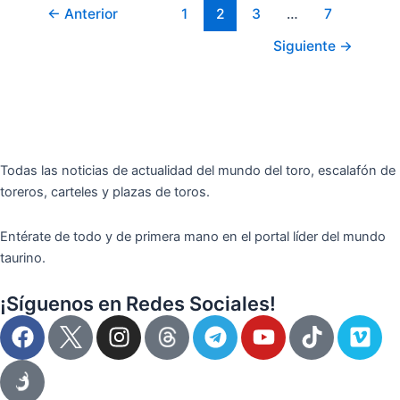
←
Anterior
1
2
3
…
7
Siguiente
→
Todas las noticias de actualidad del mundo del toro, escalafón de
toreros, carteles y plazas de toros.
Entérate de todo y de primera mano en el portal líder del mundo
taurino.
¡Síguenos en Redes Sociales!
F
I
T
Y
T
V
a
n
e
o
i
i
c
s
l
u
k
m
e
t
e
t
t
e