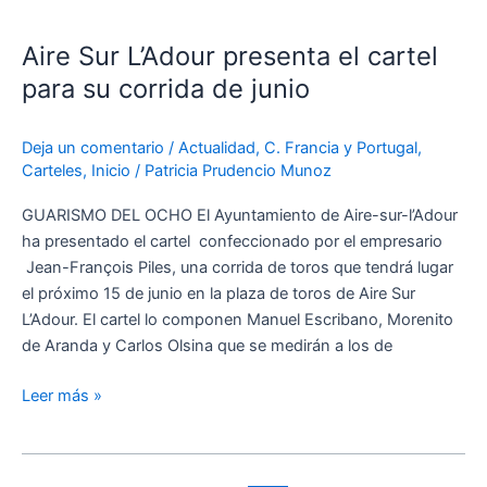
Aire
Sur
Aire Sur L’Adour presenta el cartel
L’Adour
presenta
para su corrida de junio
el
cartel
Deja un comentario
/
Actualidad
,
C. Francia y Portugal
,
para
Carteles
,
Inicio
/
Patricia Prudencio Munoz
su
corrida
GUARISMO DEL OCHO El Ayuntamiento de Aire-sur-l’Adour
de
ha presentado el cartel confeccionado por el empresario
junio
Jean-François Piles, una corrida de toros que tendrá lugar
el próximo 15 de junio en la plaza de toros de Aire Sur
L’Adour. El cartel lo componen Manuel Escribano, Morenito
de Aranda y Carlos Olsina que se medirán a los de
Leer más »