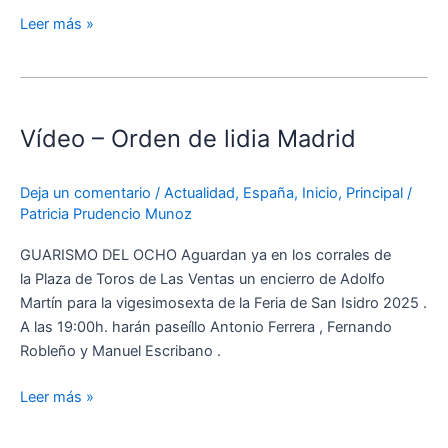
lo
Leer más »
que
debo
a
Vídeo
esta
–
tierra”
Vídeo – Orden de lidia Madrid
Orden
de
lidia
Deja un comentario
/
Actualidad
,
España
,
Inicio
,
Principal
/
Madrid
Patricia Prudencio Munoz
GUARISMO DEL OCHO Aguardan ya en los corrales de
la Plaza de Toros de Las Ventas un encierro de Adolfo
Martín para la vigesimosexta de la Feria de San Isidro 2025 .
A las 19:00h. harán paseíllo Antonio Ferrera , Fernando
Robleño y Manuel Escribano .
Leer más »