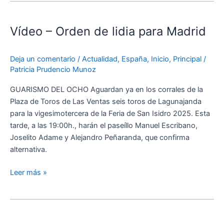
Vídeo
–
Vídeo – Orden de lidia para Madrid
Orden
de
lidia
Deja un comentario
/
Actualidad
,
España
,
Inicio
,
Principal
/
para
Patricia Prudencio Munoz
Madrid
GUARISMO DEL OCHO Aguardan ya en los corrales de la
Plaza de Toros de Las Ventas seis toros de Lagunajanda
para la vigesimotercera de la Feria de San Isidro 2025. Esta
tarde, a las 19:00h., harán el paseíllo Manuel Escribano,
Joselito Adame y Alejandro Peñaranda, que confirma
alternativa.
Leer más »
Orden
de