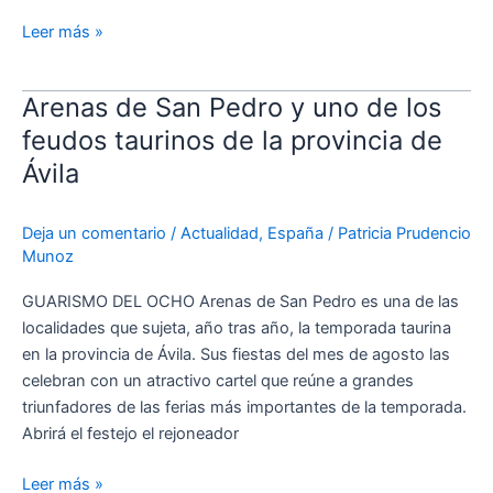
Leer más »
Arenas de San Pedro y uno de los
Arenas
de
feudos taurinos de la provincia de
San
Ávila
Pedro
y
Deja un comentario
/
Actualidad
,
España
/
Patricia Prudencio
uno
Munoz
de
los
GUARISMO DEL OCHO Arenas de San Pedro es una de las
feudos
localidades que sujeta, año tras año, la temporada taurina
taurinos
en la provincia de Ávila. Sus fiestas del mes de agosto las
de
celebran con un atractivo cartel que reúne a grandes
la
triunfadores de las ferias más importantes de la temporada.
provincia
Abrirá el festejo el rejoneador
de
Ávila
Leer más »