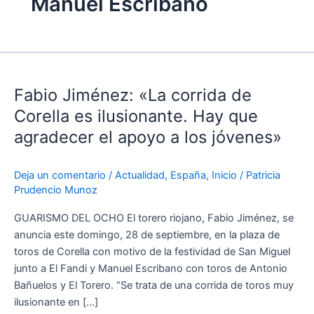
Manuel Escribano
Fabio
Jiménez:
Fabio Jiménez: «La corrida de
«La
corrida
Corella es ilusionante. Hay que
de
agradecer el apoyo a los jóvenes»
Corella
es
Deja un comentario
/
Actualidad
,
España
,
Inicio
/
Patricia
ilusionante.
Prudencio Munoz
Hay
que
GUARISMO DEL OCHO El torero riojano, Fabio Jiménez, se
agradecer
anuncia este domingo, 28 de septiembre, en la plaza de
el
toros de Corella con motivo de la festividad de San Miguel
apoyo
junto a El Fandi y Manuel Escribano con toros de Antonio
a
Bañuelos y El Torero. “Se trata de una corrida de toros muy
los
ilusionante en […]
jóvenes»