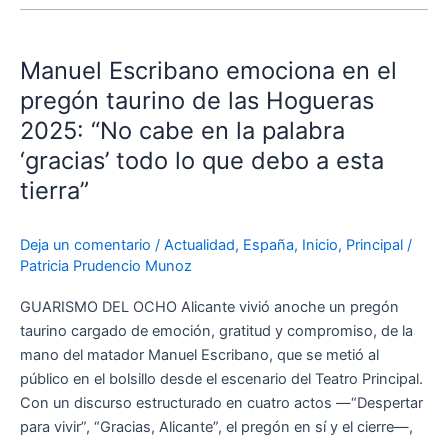
Manuel
Escribano
Manuel Escribano emociona en el
emociona
en
pregón taurino de las Hogueras
el
2025: “No cabe en la palabra
pregón
‘gracias’ todo lo que debo a esta
taurino
tierra”
de
las
Hogueras
Deja un comentario
/
Actualidad
,
España
,
Inicio
,
Principal
/
2025:
Patricia Prudencio Munoz
“No
GUARISMO DEL OCHO Alicante vivió anoche un pregón
cabe
taurino cargado de emoción, gratitud y compromiso, de la
en
mano del matador Manuel Escribano, que se metió al
la
público en el bolsillo desde el escenario del Teatro Principal.
palabra
Con un discurso estructurado en cuatro actos —“Despertar
‘gracias’
para vivir”, “Gracias, Alicante”, el pregón en sí y el cierre—,
todo