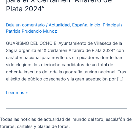
para
Plata 2024”
el
X
Deja un comentario
/
Actualidad
,
España
,
Inicio
,
Principal
/
Certamen
Patricia Prudencio Munoz
“Alfarero
de
GUARISMO DEL OCHO El Ayuntamiento de Villaseca de la
Plata
Sagra organiza el “X Certamen Alfarero de Plata 2024” con
2024”
carácter nacional para novilleros sin picadores donde han
sido elegidos los dieciocho candidatos de un total de
ochenta inscritos de toda la geografía taurina nacional. Tras
el éxito de público cosechado y la gran aceptación por […]
Leer más »
Todas las noticias de actualidad del mundo del toro, escalafón de
toreros, carteles y plazas de toros.