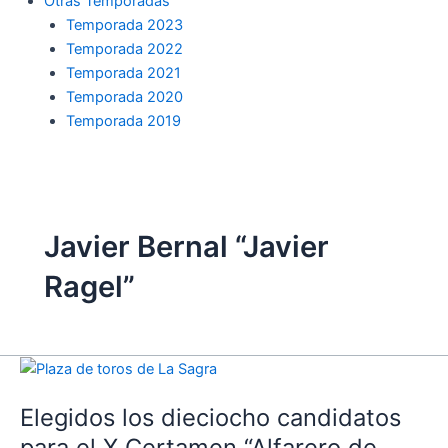
Otras Temporadas
Temporada 2023
Temporada 2022
Temporada 2021
Temporada 2020
Temporada 2019
Javier Bernal “Javier
Ragel”
Elegidos
los
Elegidos los dieciocho candidatos
dieciocho
candidatos
para el X Certamen “Alfarero de