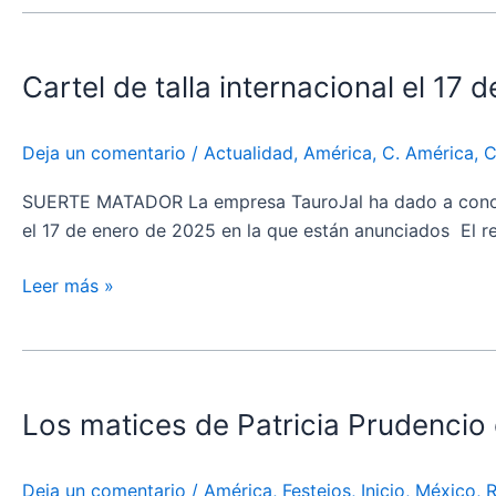
Cartel
de
Cartel de talla internacional el 17 d
talla
internacional
el
Deja un comentario
/
Actualidad
,
América
,
C. América
,
C
17
de
SUERTE MATADOR La empresa TauroJal ha dado a conocer el
enero
el 17 de enero de 2025 en la que están anunciados El r
en
El
Leer más »
Grullo,
Jal.
Los
matices
Los matices de Patricia Prudencio 
de
Patricia
Prudencio
Deja un comentario
/
América
,
Festejos
,
Inicio
,
México
,
R