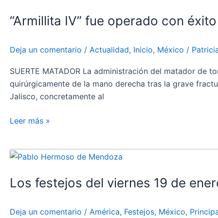
IV”
“Armillita IV” fue operado con éxit
fue
operado
con
Deja un comentario
/
Actualidad
,
Inicio
,
México
/
Patric
éxito
de
SUERTE MATADOR La administración del matador de toros 
la
quirúrgicamente de la mano derecha tras la grave fract
fractura
Jalisco, concretamente al
en
la
Leer más »
mano
derecha
Los
festejos
Los festejos del viernes 19 de ene
del
viernes
19
Deja un comentario
/
América
,
Festejos
,
México
,
Principa