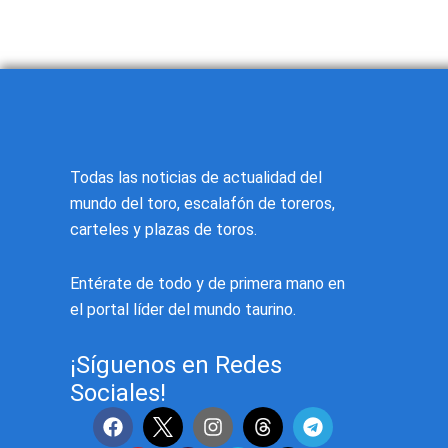
Todas las noticias de actualidad del
mundo del toro, escalafón de toreros,
carteles y plazas de toros.
Entérate de todo y de primera mano en
el portal líder del mundo taurino.
¡Síguenos en Redes
Sociales!
F
Y
T
I
V
T
a
o
i
n
i
e