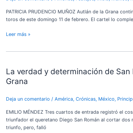
en
el
PATRICIA PRUDENCIO MUÑOZ Autlán de la Grana continuaba
Carnaval
toros de este domingo 11 de febrero. El cartel lo comple
de
Autlán
Leer más »
de
la
La
Grana
verdad
La verdad y determinación de San 
y
determinación
Grana
de
San
Deja un comentario
/
América
,
Crónicas
,
México
,
Princip
Román
se
EMILIO MÉNDEZ Tres cuartos de entrada registró el coso
imponen
triunfador el queretano Diego San Román al cortar dos me
en
triunfo, pero, falló
la