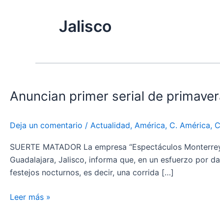
Jalisco
Anuncian
primer
Anuncian primer serial de primave
serial
de
primavera
Deja un comentario
/
Actualidad
,
América
,
C. América
,
C
en
el
SUERTE MATADOR La empresa “Espectáculos Monterrey” (
coso
Guadalajara, Jalisco, informa que, en un esfuerzo por dar
“Nuevo
festejos nocturnos, es decir, una corrida […]
Progreso”
Leer más »