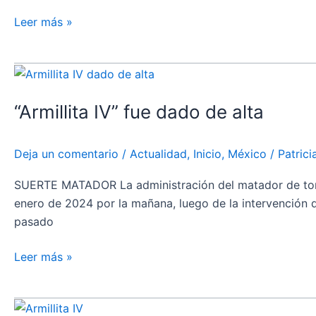
segunda
Leer más »
corrida
de
“Armillita
carnaval
IV”
Autlán
“Armillita IV” fue dado de alta
fue
de
dado
la
de
Grana
Deja un comentario
/
Actualidad
,
Inicio
,
México
/
Patric
alta
SUERTE MATADOR La administración del matador de toros 
enero de 2024 por la mañana, luego de la intervención q
pasado
Leer más »
“Armillita