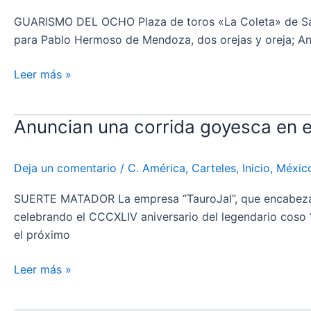
de
enero
GUARISMO DEL OCHO Plaza de toros «La Coleta» de San 
en
para Pablo Hermoso de Mendoza, dos orejas y oreja; Andr
México
Leer más »
Anuncian una corrida goyesca en 
Anuncian
una
corrida
Deja un comentario
/
C. América
,
Carteles
,
Inicio
,
Méxic
goyesca
en
SUERTE MATADOR La empresa “TauroJal”, que encabeza el d
el
celebrando el CCCXLIV aniversario del legendario coso
coso
el próximo
de
Cañadas
Leer más »
de
Obregón