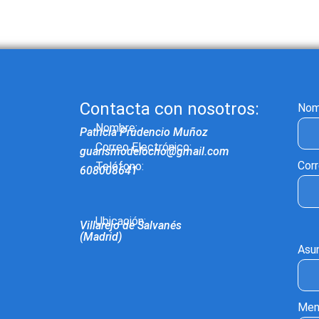
Contacta con nosotros:
Nom
Nombre:
Patricia Prudencio Muñoz
Correo Electrónico:
guarismodelocho@gmail.com
Corr
Teléfono:
608008641
Ubicación:
Villarejo de Salvanés
(Madrid)
Asu
Men