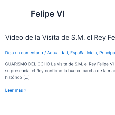
Felipe VI
Video de la Visita de S.M. el Rey F
Video
de
la
Deja un comentario
/
Actualidad
,
España
,
Inicio
,
Principa
Visita
de
GUARISMO DEL OCHO La visita de S.M. el Rey Felipe VI a
S.M.
su presencia, el Rey confirmó la buena marcha de la mae
el
histórico […]
Rey
Felipe
Leer más »
VI
a
la