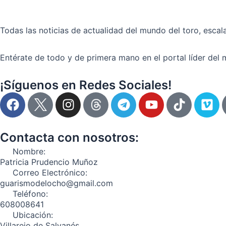
Real
Maestranza
de
Todas las noticias de actualidad del mundo del toro, escala
Ronda
Entérate de todo y de primera mano en el portal líder del 
¡Síguenos en Redes Sociales!
F
I
T
Y
T
V
a
n
e
o
i
i
c
s
l
u
k
m
e
t
e
t
t
e
Contacta con nosotros:
b
a
g
u
o
o
Nombre:
o
g
r
b
k
Patricia Prudencio Muñoz
o
r
a
e
Correo Electrónico:
guarismodelocho@gmail.com
k
a
m
Teléfono:
m
608008641
Ubicación:
Villarejo de Salvanés