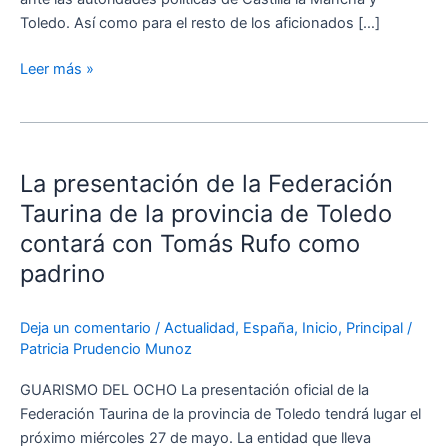
su
Toledo. Así como para el resto de los aficionados […]
presentación
Leer más »
La
presentación
La presentación de la Federación
de
la
Taurina de la provincia de Toledo
Federación
contará con Tomás Rufo como
Taurina
padrino
de
la
provincia
Deja un comentario
/
Actualidad
,
España
,
Inicio
,
Principal
/
Patricia Prudencio Munoz
de
Toledo
GUARISMO DEL OCHO La presentación oficial de la
contará
Federación Taurina de la provincia de Toledo tendrá lugar el
con
próximo miércoles 27 de mayo. La entidad que lleva
Tomás