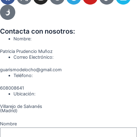
a
n
e
o
i
i
c
s
l
u
k
m
e
t
e
t
t
e
b
a
g
u
o
o
o
g
r
b
k
Contacta con nosotros:
o
r
a
e
Nombre:
k
a
m
Patricia Prudencio Muñoz
m
Correo Electrónico:
guarismodelocho@gmail.com
Teléfono:
608008641
Ubicación:
Villarejo de Salvanés
(Madrid)
Nombre