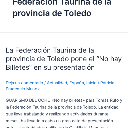
Federación Taurina de la
provincia de Toledo
La
Federación
La Federación Taurina de la
Taurina
de
provincia de Toledo pone el “No hay
la
Billetes” en su presentación
provincia
de
Deja un comentario
/
Actualidad
,
España
,
Inicio
/
Patricia
Toledo
Prudencio Munoz
pone
el
GUARISMO DEL OCHO «No hay billetes» para Tomás Rufo y
“No
la Federación Taurina de la provincia de Toledo. La entidad
hay
que lleva trabajando y realizando actividades durante
Billetes”
meses, ha llevado a cabo un gran acto de presentación
en
ante las autoridades políticas de Castilla la Mancha y