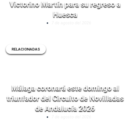
Victorino Martín para su regreso a
Huesca
7 de agosto del 2026
RELACIONADAS
Málaga coronará este domingo al
triunfador del Circuito de Novilladas
de Andalucía 2026
7 de agosto del 2026