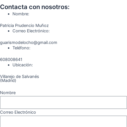
o
g
r
b
k
Contacta con nosotros:
o
r
a
e
Nombre:
k
a
m
Patricia Prudencio Muñoz
m
Correo Electrónico:
guarismodelocho@gmail.com
Teléfono:
608008641
Ubicación:
Villarejo de Salvanés
(Madrid)
Nombre
Correo Electrónico