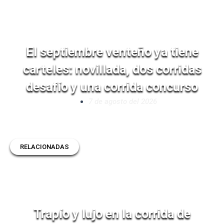
El septiembre venteño ya tiene
carteles: novillada, dos corridas
desafío y una corrida concurso
7 de agosto del 2026
RELACIONADAS
Trapío y lujo en la corrida de