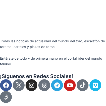
Todas las noticias de actualidad del mundo del toro, escalafón de
toreros, carteles y plazas de toros.
Entérate de todo y de primera mano en el portal líder del mundo
taurino.
¡Síguenos en Redes Sociales!
F
I
T
Y
T
V
a
n
e
o
i
i
c
s
l
u
k
m
e
t
e
t
t
e
b
a
g
u
o
o