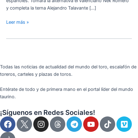
españoles. Tomará la alternativa el valenciano Nek Romero
y completa la terna Alejandro Talavante […]
Leer más »
Todas las noticias de actualidad del mundo del toro, escalafón de
toreros, carteles y plazas de toros.
Entérate de todo y de primera mano en el portal líder del mundo
taurino.
¡Síguenos en Redes Sociales!
F
I
T
Y
T
V
a
n
e
o
i
i
c
s
l
u
k
m