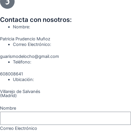
e
t
e
t
t
e
b
a
g
u
o
o
o
g
r
b
k
Contacta con nosotros:
o
r
a
e
Nombre:
k
a
m
Patricia Prudencio Muñoz
m
Correo Electrónico:
guarismodelocho@gmail.com
Teléfono:
608008641
Ubicación:
Villarejo de Salvanés
(Madrid)
Nombre
Correo Electrónico