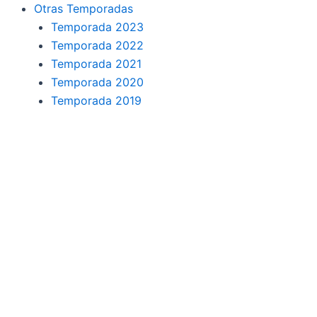
o
r
a
e
Otras Temporadas
k
a
m
Temporada 2023
Temporada 2022
m
Temporada 2021
Temporada 2020
Temporada 2019