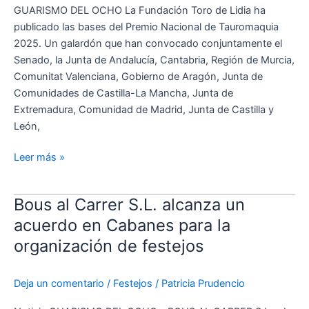
2025
GUARISMO DEL OCHO La Fundación Toro de Lidia ha
publicado las bases del Premio Nacional de Tauromaquia
2025. Un galardón que han convocado conjuntamente el
Senado, la Junta de Andalucía, Cantabria, Región de Murcia,
Comunitat Valenciana, Gobierno de Aragón, Junta de
Comunidades de Castilla-La Mancha, Junta de
Extremadura, Comunidad de Madrid, Junta de Castilla y
León,
Leer más »
Bous al Carrer S.L. alcanza un
Bous
al
acuerdo en Cabanes para la
Carrer
organización de festejos
S.L.
alcanza
Deja un comentario
/
Festejos
/
Patricia Prudencio
un
acuerdo