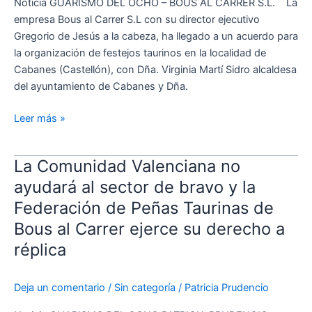
Noticia GUARISMO DEL OCHO – BOUS AL CARRER S.L. La
en
empresa Bous al Carrer S.L con su director ejecutivo
Cabanes
Gregorio de Jesús a la cabeza, ha llegado a un acuerdo para
para
la organización de festejos taurinos en la localidad de
la
Cabanes (Castellón), con Dña. Virginia Martí Sidro alcaldesa
organización
del ayuntamiento de Cabanes y Dña.
de
festejos
Leer más »
La Comunidad Valenciana no
La
Comunidad
ayudará al sector de bravo y la
Valenciana
Federación de Peñas Taurinas de
no
Bous al Carrer ejerce su derecho a
ayudará
réplica
al
sector
de
Deja un comentario
/
Sin categoría
/
Patricia Prudencio
bravo