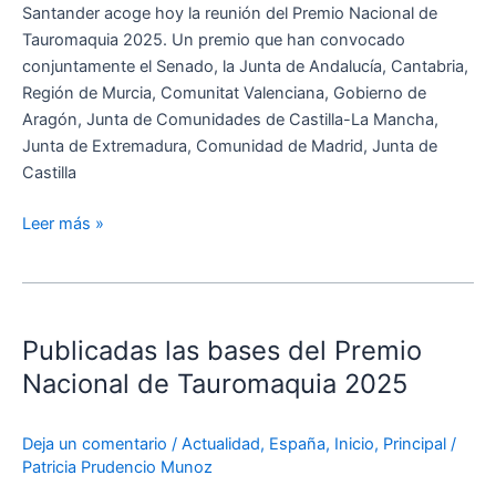
Santander acoge hoy la reunión del Premio Nacional de
que
Tauromaquia 2025. Un premio que han convocado
el
conjuntamente el Senado, la Junta de Andalucía, Cantabria,
respeto
Región de Murcia, Comunitat Valenciana, Gobierno de
a
Aragón, Junta de Comunidades de Castilla-La Mancha,
la
Junta de Extremadura, Comunidad de Madrid, Junta de
pluralidad
Castilla
es
el
Leer más »
cimiento
de
la
Publicadas
convivencia”
las
Publicadas las bases del Premio
bases
del
Nacional de Tauromaquia 2025
Premio
Nacional
Deja un comentario
/
Actualidad
,
España
,
Inicio
,
Principal
/
de
Patricia Prudencio Munoz
Tauromaquia