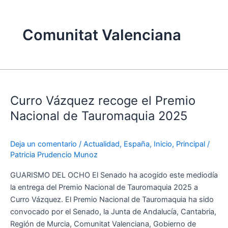
Comunitat Valenciana
Curro
Vázquez
Curro Vázquez recoge el Premio
recoge
el
Nacional de Tauromaquia 2025
Premio
Nacional
Deja un comentario
/
Actualidad
,
España
,
Inicio
,
Principal
/
de
Patricia Prudencio Munoz
Tauromaquia
2025
GUARISMO DEL OCHO El Senado ha acogido este mediodía
la entrega del Premio Nacional de Tauromaquia 2025 a
Curro Vázquez. El Premio Nacional de Tauromaquia ha sido
convocado por el Senado, la Junta de Andalucía, Cantabria,
Región de Murcia, Comunitat Valenciana, Gobierno de