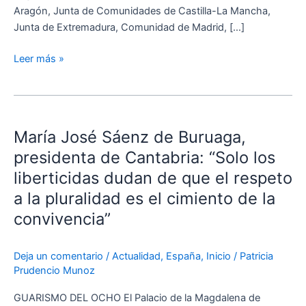
Aragón, Junta de Comunidades de Castilla-La Mancha,
Junta de Extremadura, Comunidad de Madrid, […]
Leer más »
María
José
María José Sáenz de Buruaga,
Sáenz
de
presidenta de Cantabria: “Solo los
Buruaga,
liberticidas dudan de que el respeto
presidenta
a la pluralidad es el cimiento de la
de
convivencia”
Cantabria:
“Solo
los
Deja un comentario
/
Actualidad
,
España
,
Inicio
/
Patricia
liberticidas
Prudencio Munoz
dudan
GUARISMO DEL OCHO El Palacio de la Magdalena de
de