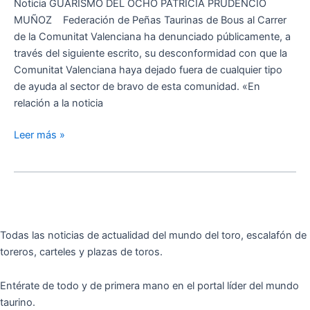
y
Noticia GUARISMO DEL OCHO PATRICIA PRUDENCIO
la
MUÑOZ Federación de Peñas Taurinas de Bous al Carrer
Federación
de la Comunitat Valenciana ha denunciado públicamente, a
de
través del siguiente escrito, su desconformidad con que la
Peñas
Comunitat Valenciana haya dejado fuera de cualquier tipo
Taurinas
de ayuda al sector de bravo de esta comunidad. «En
de
relación a la noticia
Bous
al
Leer más »
Carrer
ejerce
su
derecho
a
réplica
Todas las noticias de actualidad del mundo del toro, escalafón de
toreros, carteles y plazas de toros.
Entérate de todo y de primera mano en el portal líder del mundo
taurino.