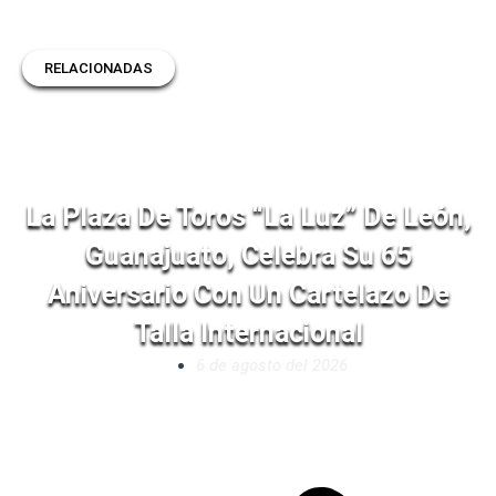
RELACIONADAS
La Plaza De Toros “La Luz” De León,
Guanajuato, Celebra Su 65
Aniversario Con Un Cartelazo De
Talla Internacional
6 de agosto del 2026