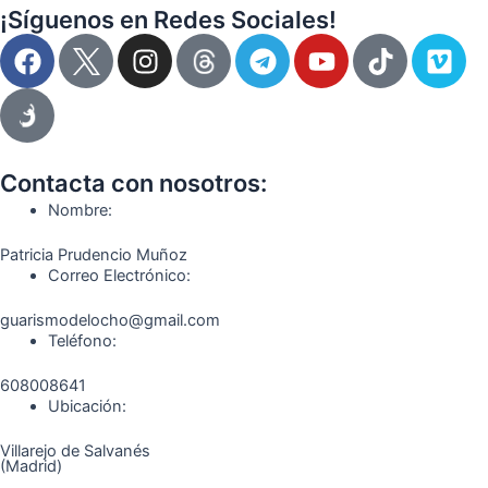
¡Síguenos en Redes Sociales!
F
I
T
Y
T
V
a
n
e
o
i
i
c
s
l
u
k
m
e
t
e
t
t
e
b
a
g
u
o
o
o
g
r
b
k
Contacta con nosotros:
o
r
a
e
Nombre:
k
a
m
Patricia Prudencio Muñoz
m
Correo Electrónico:
guarismodelocho@gmail.com
Teléfono:
608008641
Ubicación:
Villarejo de Salvanés
(Madrid)