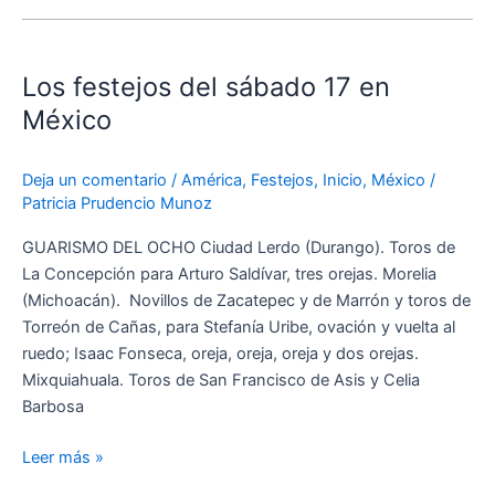
Los
festejos
Los festejos del sábado 17 en
del
sábado
México
17
en
Deja un comentario
/
América
,
Festejos
,
Inicio
,
México
/
México
Patricia Prudencio Munoz
GUARISMO DEL OCHO Ciudad Lerdo (Durango). Toros de
La Concepción para Arturo Saldívar, tres orejas. Morelia
(Michoacán). Novillos de Zacatepec y de Marrón y toros de
Torreón de Cañas, para Stefanía Uribe, ovación y vuelta al
ruedo; Isaac Fonseca, oreja, oreja, oreja y dos orejas.
Mixquiahuala. Toros de San Francisco de Asis y Celia
Barbosa
Leer más »