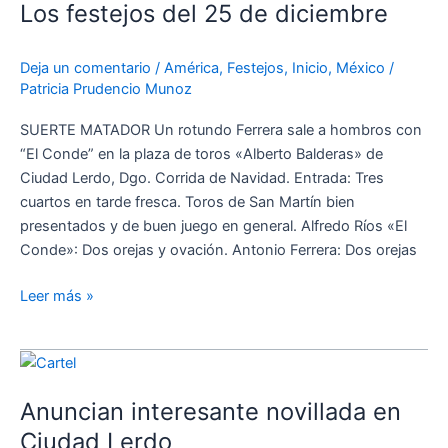
Los festejos del 25 de diciembre
del
25
de
Deja un comentario
/
América
,
Festejos
,
Inicio
,
México
/
diciembre
Patricia Prudencio Munoz
SUERTE MATADOR Un rotundo Ferrera sale a hombros con
“El Conde” en la plaza de toros «Alberto Balderas» de
Ciudad Lerdo, Dgo. Corrida de Navidad. Entrada: Tres
cuartos en tarde fresca. Toros de San Martín bien
presentados y de buen juego en general. Alfredo Ríos «El
Conde»: Dos orejas y ovación. Antonio Ferrera: Dos orejas
Leer más »
Anuncian
interesante
Anuncian interesante novillada en
novillada
en
Ciudad Lerdo