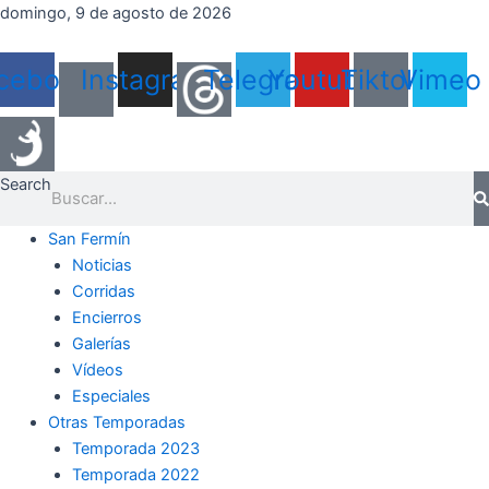
Ir
domingo, 9 de agosto de 2026
al
contenido
cebook
Instagram
Telegram
Youtube
Tiktok
Vimeo
Search
San Fermín
Noticias
Corridas
Encierros
Galerías
Vídeos
Especiales
Otras Temporadas
Temporada 2023
Temporada 2022