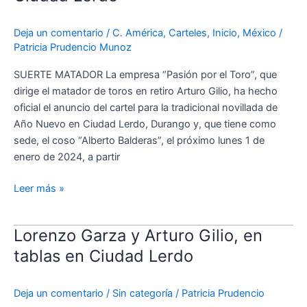
Ciudad
Lerdo
Deja un comentario
/
C. América
,
Carteles
,
Inicio
,
México
/
Patricia Prudencio Munoz
SUERTE MATADOR La empresa “Pasión por el Toro”, que
dirige el matador de toros en retiro Arturo Gilio, ha hecho
oficial el anuncio del cartel para la tradicional novillada de
Año Nuevo en Ciudad Lerdo, Durango y, que tiene como
sede, el coso “Alberto Balderas”, el próximo lunes 1 de
enero de 2024, a partir
Leer más »
Lorenzo Garza y Arturo Gilio, en
Lorenzo
Garza
tablas en Ciudad Lerdo
y
Arturo
Deja un comentario
/
Sin categoría
/
Patricia Prudencio
Gilio,