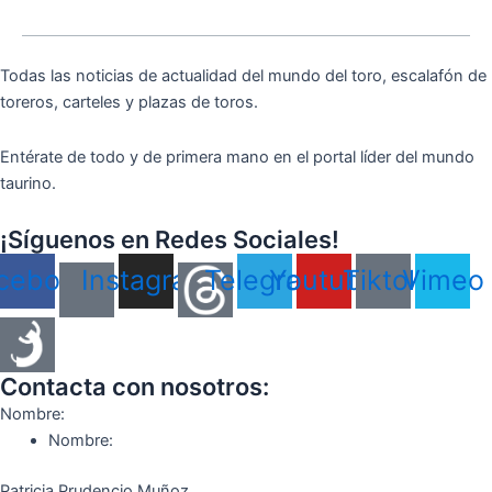
Todas las noticias de actualidad del mundo del toro, escalafón de
toreros, carteles y plazas de toros.
Entérate de todo y de primera mano en el portal líder del mundo
taurino.
¡Síguenos en Redes Sociales!
cebook
Instagram
Telegram
Youtube
Tiktok
Vimeo
Contacta con nosotros:
Nombre:
Nombre:
Patricia Prudencio Muñoz