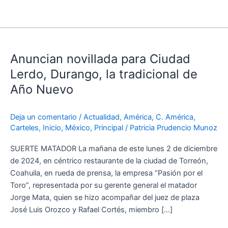
Anuncian
novillada
Anuncian novillada para Ciudad
para
Ciudad
Lerdo, Durango, la tradicional de
Lerdo,
Año Nuevo
Durango,
la
Deja un comentario
/
Actualidad
,
América
,
C. América
,
tradicional
Carteles
,
Inicio
,
México
,
Principal
/
Patricia Prudencio Munoz
de
Año
SUERTE MATADOR La mañana de este lunes 2 de diciembre
Nuevo
de 2024, en céntrico restaurante de la ciudad de Torreón,
Coahuila, en rueda de prensa, la empresa “Pasión por el
Toro”, representada por su gerente general el matador
Jorge Mata, quien se hizo acompañar del juez de plaza
José Luis Orozco y Rafael Cortés, miembro […]