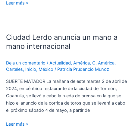
Leer más »
Ciudad
Lerdo
Ciudad Lerdo anuncia un mano a
anuncia
un
mano internacional
mano
a
Deja un comentario
/
Actualidad
,
América
,
C. América
,
mano
Carteles
,
Inicio
,
México
/
Patricia Prudencio Munoz
internacional
SUERTE MATADOR La mañana de este martes 2 de abril de
2024, en céntrico restaurante de la ciudad de Torreón,
Coahuila, se llevó a cabo la rueda de prensa en la que se
hizo el anuncio de la corrida de toros que se llevará a cabo
el próximo sábado 4 de mayo, a partir de
Leer más »