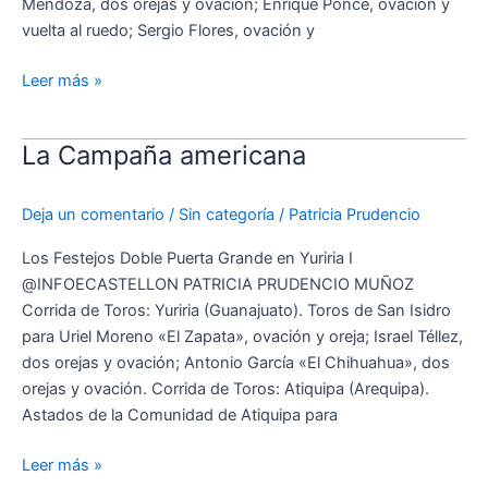
Mendoza, dos orejas y ovación; Enrique Ponce, ovación y
vuelta al ruedo; Sergio Flores, ovación y
Leer más »
La Campaña americana
La
Campaña
americana
Deja un comentario
/
Sin categoría
/
Patricia Prudencio
Los Festejos Doble Puerta Grande en Yuriria I
@INFOECASTELLON PATRICIA PRUDENCIO MUÑOZ
Corrida de Toros: Yuriria (Guanajuato). Toros de San Isidro
para Uriel Moreno «El Zapata», ovación y oreja; Israel Téllez,
dos orejas y ovación; Antonio García «El Chihuahua», dos
orejas y ovación. Corrida de Toros: Atiquipa (Arequipa).
Astados de la Comunidad de Atiquipa para
Leer más »