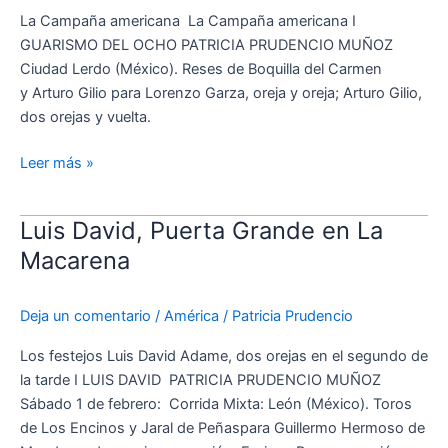
en
La Campaña americana La Campaña americana I
tablas
GUARISMO DEL OCHO PATRICIA PRUDENCIO MUÑOZ
en
Ciudad Lerdo (México). Reses de Boquilla del Carmen
Ciudad
y Arturo Gilio para Lorenzo Garza, oreja y oreja; Arturo Gilio,
Lerdo
dos orejas y vuelta.
Leer más »
Luis David, Puerta Grande en La
Luis
David,
Macarena
Puerta
Grande
Deja un comentario
/
América
/
Patricia Prudencio
en
La
Los festejos Luis David Adame, dos orejas en el segundo de
Macarena
la tarde I LUIS DAVID PATRICIA PRUDENCIO MUÑOZ
Sábado 1 de febrero: Corrida Mixta: León (México). Toros
de Los Encinos y Jaral de Peñaspara Guillermo Hermoso de