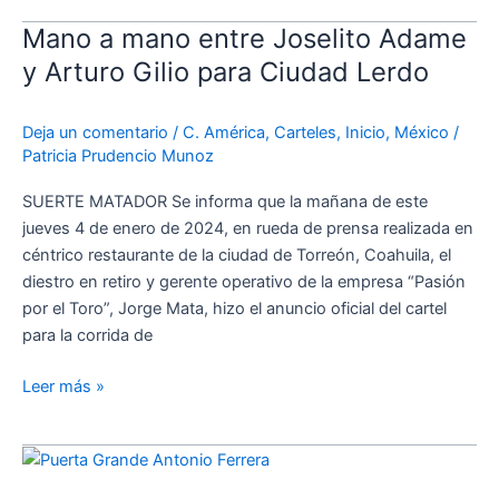
Mano a mano entre Joselito Adame
Mano
a
y Arturo Gilio para Ciudad Lerdo
mano
entre
Deja un comentario
/
C. América
,
Carteles
,
Inicio
,
México
/
Joselito
Patricia Prudencio Munoz
Adame
y
SUERTE MATADOR Se informa que la mañana de este
Arturo
jueves 4 de enero de 2024, en rueda de prensa realizada en
Gilio
céntrico restaurante de la ciudad de Torreón, Coahuila, el
para
diestro en retiro y gerente operativo de la empresa “Pasión
Ciudad
por el Toro”, Jorge Mata, hizo el anuncio oficial del cartel
Lerdo
para la corrida de
Leer más »
Los
festejos