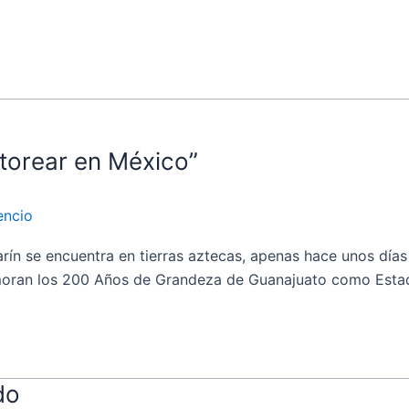
 torear en México”
encio
 se encuentra en tierras aztecas, apenas hace unos días l
moran los 200 Años de Grandeza de Guanajuato como Estado
do