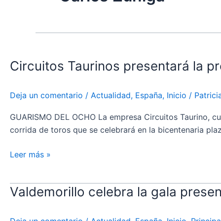
Circuitos
Taurinos
Circuitos Taurinos presentará la 
presentará
la
próxima
Deja un comentario
/
Actualidad
,
España
,
Inicio
/
Patric
semana
su
GUARISMO DEL OCHO La empresa Circuitos Taurino, cuyo g
cartel
corrida de toros que se celebrará en la bicentenaria pl
por
San
Leer más »
Fernando
en
Valdemorillo celebra la gala prese
Valdemorillo
Aranjuez
celebra
la
Deja un comentario
/
Actualidad
,
España
,
Inicio
,
Principa