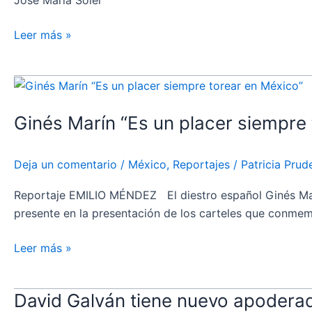
Leer más »
Ginés
Marín
Ginés Marín “Es un placer siempre
“Es
un
placer
Deja un comentario
/
México
,
Reportajes
/
Patricia Prud
siempre
torear
Reportaje EMILIO MÉNDEZ El diestro español Ginés Marín
en
presente en la presentación de los carteles que conme
México”
Leer más »
David Galván tiene nuevo apodera
David