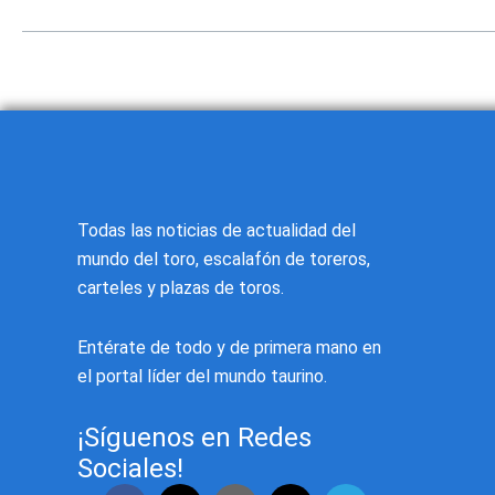
Todas las noticias de actualidad del
mundo del toro, escalafón de toreros,
carteles y plazas de toros.
Entérate de todo y de primera mano en
el portal líder del mundo taurino.
¡Síguenos en Redes
Sociales!
F
Y
T
I
V
T