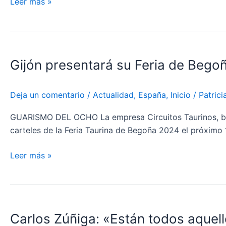
presentación
Leer más »
de
carteles
Gijón
presentará
Gijón presentará su Feria de Bego
su
Feria
de
Deja un comentario
/
Actualidad
,
España
,
Inicio
/
Patric
Begoña
2024
GUARISMO DEL OCHO La empresa Circuitos Taurinos, bajo 
carteles de la Feria Taurina de Begoña 2024 el próximo 
Leer más »
Carlos
Zúñiga:
Carlos Zúñiga: «Están todos aquell
«Están