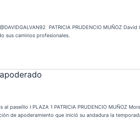
I @DAVIDGALVAN92 PATRICIA PRUDENCIO MUÑOZ David Gal
do sus caminos profesionales.
 apoderado
 al paseíllo I PLAZA 1 PATRICIA PRUDENCIO MUÑOZ Moren
ación de apoderamiento que inició su andadura la temporad