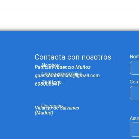
Contacta con nosotros:
Nom
Nombre:
Patricia Prudencio Muñoz
Correo Electrónico:
guarismodelocho@gmail.com
Corr
Teléfono:
608008641
Ubicación:
Villarejo de Salvanés
(Madrid)
Asu