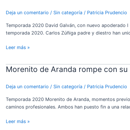
Galván
tiene
Deja un comentario
/
Sin categoría
/
Patricia Prudencio
nuevo
apoderado
Temporada 2020 David Galván, con nuevo apoderado 
temporada 2020. Carlos Zúñiga padre y diestro han uni
Leer más »
Morenito de Aranda rompe con su
Morenito
de
Aranda
Deja un comentario
/
Sin categoría
/
Patricia Prudencio
rompe
con
Temporada 2020 Morenito de Aranda, momentos previos
su
caminos profesionales. Ambos han puesto fin a una rel
apoderado
Leer más »