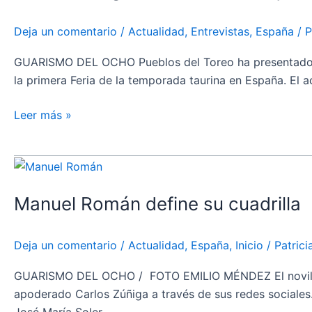
todos
aquellos
Deja un comentario
/
Actualidad
,
Entrevistas
,
España
/
P
toreros
emergentes
GUARISMO DEL OCHO Pueblos del Toreo ha presentado, est
y
la primera Feria de la temporada taurina en España. El act
figuras
del
Leer más »
toreo
que
Manuel
han
Román
querido
Manuel Román define su cuadrilla
define
estar»
su
cuadrilla
Deja un comentario
/
Actualidad
,
España
,
Inicio
/
Patric
GUARISMO DEL OCHO / FOTO EMILIO MÉNDEZ El novillero
apoderado Carlos Zúñiga a través de sus redes sociales.
José María Soler