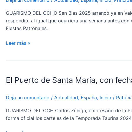
gala
presentación
GUARISMO DEL OCHO San Blas 2025 arrancó ya en Valdemor
de
respondió, al igual que ocurriera una semana antes con e
su
Fiestas Patronales.
Feria
Taurina
Leer más »
y
rinde
El
homenaje
Puerto
a
El Puerto de Santa María, con fech
de
Paco
Santa
Camino
María,
Deja un comentario
/
Actualidad
,
España
,
Inicio
/
Patric
con
fecha
GUARISMO DEL OCH Carlos Zúñiga, empresario de la Plaz
para
forma oficial los carteles de la Temporada Taurina 2024 
la