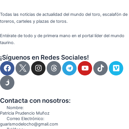
Todas las noticias de actualidad del mundo del toro, escalafón de
toreros, carteles y plazas de toros.
Entérate de todo y de primera mano en el portal líder del mundo
taurino.
¡Síguenos en Redes Sociales!
F
I
T
Y
T
V
a
n
e
o
i
i
c
s
l
u
k
m
e
t
e
t
t
e
b
a
g
u
o
o
o
g
r
b
k
Contacta con nosotros:
o
r
a
e
Nombre:
k
a
m
Patricia Prudencio Muñoz
Correo Electrónico:
m
guarismodelocho@gmail.com