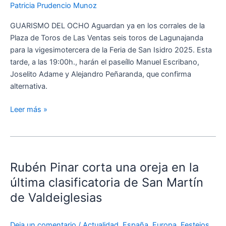
para
Patricia Prudencio Munoz
Madrid
GUARISMO DEL OCHO Aguardan ya en los corrales de la
Plaza de Toros de Las Ventas seis toros de Lagunajanda
para la vigesimotercera de la Feria de San Isidro 2025. Esta
tarde, a las 19:00h., harán el paseíllo Manuel Escribano,
Joselito Adame y Alejandro Peñaranda, que confirma
alternativa.
Leer más »
Rubén
Pinar
Rubén Pinar corta una oreja en la
corta
una
última clasificatoria de San Martín
oreja
de Valdeiglesias
en
la
Deja un comentario
/
Actualidad
,
España
,
Europa
,
Festejos
,