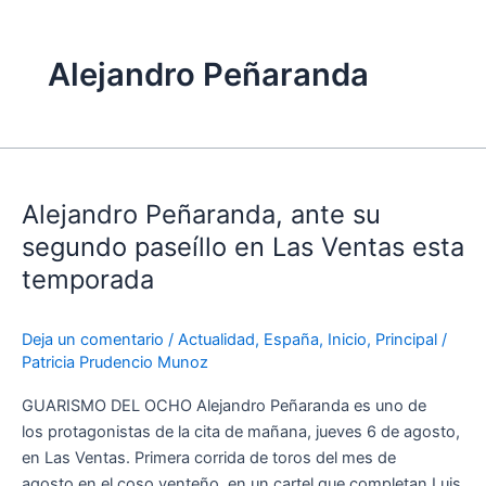
Alejandro Peñaranda
Alejandro
Peñaranda,
Alejandro Peñaranda, ante su
ante
su
segundo paseíllo en Las Ventas esta
segundo
temporada
paseíllo
en
Deja un comentario
/
Actualidad
,
España
,
Inicio
,
Principal
/
Las
Patricia Prudencio Munoz
Ventas
esta
GUARISMO DEL OCHO Alejandro Peñaranda es uno de
temporada
los protagonistas de la cita de mañana, jueves 6 de agosto,
en Las Ventas. Primera corrida de toros del mes de
agosto en el coso venteño, en un cartel que completan Luis