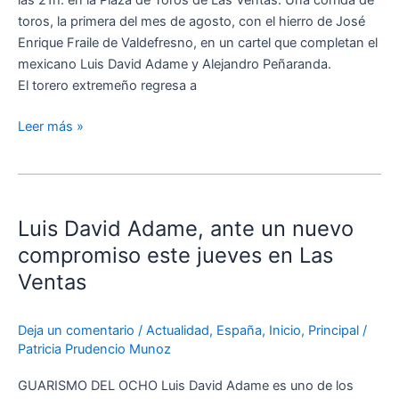
las 21h. en la Plaza de Toros de Las Ventas. Una corrida de
toros, la primera del mes de agosto, con el hierro de José
Enrique Fraile de Valdefresno, en un cartel que completan el
mexicano Luis David Adame y Alejandro Peñaranda.
El torero extremeño regresa a
Leer más »
Luis
David
Luis David Adame, ante un nuevo
Adame,
ante
compromiso este jueves en Las
un
Ventas
nuevo
compromiso
Deja un comentario
/
Actualidad
,
España
,
Inicio
,
Principal
/
este
Patricia Prudencio Munoz
jueves
en
GUARISMO DEL OCHO Luis David Adame es uno de los
Las