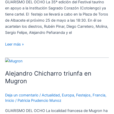
GUARISMO DEL OCHO La 35ª edición del Festival taurino
en apoyo a la Institución Sagrado Corazón (Cotolengo) ya
tiene cartel. El festejo se llevará a cabo en la Plaza de Toros
de Albacete el próximo 25 de mayo a las 18:30. En él se
acartelan los diestros, Rubén Pinar, Diego Carretero, Molina,
Sergio Felipe, Alejandro Peñaranda y el
Leer más »
Alejandro
Chicharro
Alejandro Chicharro triunfa en
triunfa
en
Mugron
Mugron
Deja un comentario
/
Actualidad
,
Europa
,
Festejos
,
Francia
,
Inicio
/
Patricia Prudencio Munoz
GUARISMO DEL OCHO La localidad francesa de Mugron ha