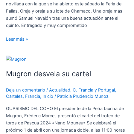
Fallas
novillada con la que se ha abierto este sábado la Feria de
Fallas. Oreja y oreja a su lote de Chamaco. Una oreja más
sumó Samuel Navalón tras una buena actuación ante el
quinto. Entregado y muy comprometido
Leer más »
Mugron
desvela
Mugron desvela su cartel
su
cartel
Deja un comentario
/
Actualidad
,
C. Francia y Portugal
,
Carteles
,
Francia
,
Inicio
/
Patricia Prudencio Munoz
GUARISMO DEL COHO El presidente de la Peña taurina de
Mugron, Fréderic Marcel, presentó el cartel del trofeo de
toros de Pascua 2024 «Nano Mouneu» Se celebrará el
próximo 1 de abril con una jornada doble, a las 11:00 horas