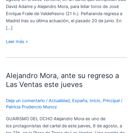
David Adame y Alejandro Mora, para lidiar toros de José
Enrique Fraile de Valdefresno (21 h.). Peñaranda regresa a
Madrid tras su última actuación, el pasado 20 de junio. En
[…]
Leer más »
Alejandro
Mora,
Alejandro Mora, ante su regreso a
ante
su
Las Ventas este jueves
regreso
a
Deja un comentario
/
Actualidad
,
España
,
Inicio
,
Principal
/
Las
Patricia Prudencio Munoz
Ventas
este
GUARISMO DEL OCHO Alejandro Mora es uno de
jueves
los protagonistas del cartel de este jueves, 6 de agosto, a