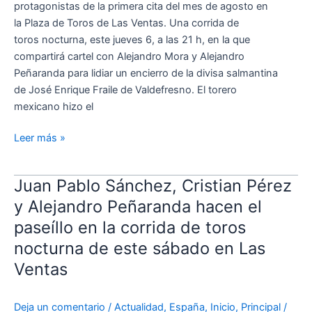
protagonistas de la primera cita del mes de agosto en
Ventas
la Plaza de Toros de Las Ventas. Una corrida de
toros nocturna, este jueves 6, a las 21 h, en la que
compartirá cartel con Alejandro Mora y Alejandro
Peñaranda para lidiar un encierro de la divisa salmantina
de José Enrique Fraile de Valdefresno. El torero
mexicano hizo el
Leer más »
Juan Pablo Sánchez, Cristian Pérez
Juan
Pablo
y Alejandro Peñaranda hacen el
Sánchez,
paseíllo en la corrida de toros
Cristian
nocturna de este sábado en Las
Pérez
Ventas
y
Alejandro
Peñaranda
Deja un comentario
/
Actualidad
,
España
,
Inicio
,
Principal
/