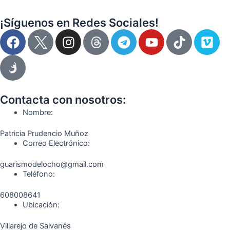
¡Síguenos en Redes Sociales!
F
I
T
Y
T
V
a
n
e
o
i
i
c
s
l
u
k
m
e
t
e
t
t
e
b
a
g
u
o
o
o
g
r
b
k
Contacta con nosotros:
o
r
a
e
Nombre:
k
a
m
Patricia Prudencio Muñoz
m
Correo Electrónico:
guarismodelocho@gmail.com
Teléfono:
608008641
Ubicación:
Villarejo de Salvanés