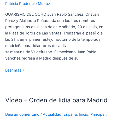
hacen
Patricia Prudencio Munoz
el
GUARISMO DEL OCHO Juan Pablo Sánchez, Cristian
paseíllo
Pérez y Alejandro Peñaranda son los tres nombres
en
protagonistas de la cita de este sábado, 20 de junio, en
la
la Plaza de Toros de Las Ventas. Trenzarán el paseíllo a
corrida
las 21h. en el primer festejo nocturno de la temporada
de
madrileña para lidiar toros de la divisa
toros
salmantina de Valdefresno. El mexicano Juan Pablo
nocturna
Sánchez regresa a Madrid después de su
de
este
Leer más »
sábado
en
Las
Vídeo
Ventas
–
Vídeo – Orden de lidia para Madrid
Orden
de
lidia
Deja un comentario
/
Actualidad
,
España
,
Inicio
,
Principal
/