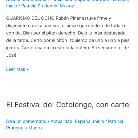
última
Inicio
/
Patricia Prudencio Munoz
clasificatoria
de
GUARISMO DEL OCHO Rubén Pinar estuve firme y
San
dispuesto con su primero, el único que se dejó de toda la
Martín
corrida. Bien por el pitón derecho. Dejó lo más destacado
de
de la tarde. Cerró por el pitón izquierdo de uno a uno a pies
Valdeiglesias
juntos. Cortó una oreja estocada entera. Su segundo, el de
José
Leer más »
El
Festival
El Festival del Cotolengo, con cartel
del
Cotolengo,
con
Deja un comentario
/
Actualidad
,
España
,
Inicio
/
Patricia
cartel
Prudencio Munoz