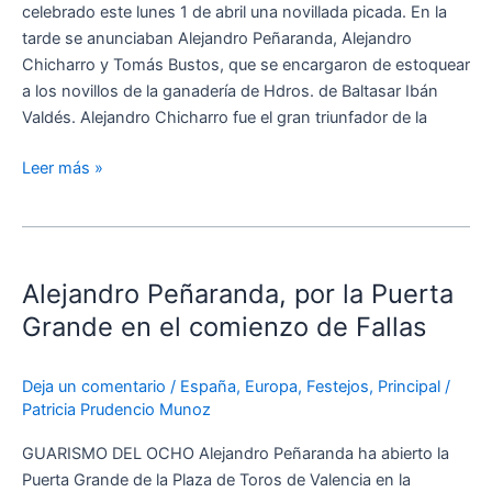
celebrado este lunes 1 de abril una novillada picada. En la
tarde se anunciaban Alejandro Peñaranda, Alejandro
Chicharro y Tomás Bustos, que se encargaron de estoquear
a los novillos de la ganadería de Hdros. de Baltasar Ibán
Valdés. Alejandro Chicharro fue el gran triunfador de la
Leer más »
Alejandro
Peñaranda,
Alejandro Peñaranda, por la Puerta
por
la
Grande en el comienzo de Fallas
Puerta
Grande
Deja un comentario
/
España
,
Europa
,
Festejos
,
Principal
/
en
Patricia Prudencio Munoz
el
comienzo
GUARISMO DEL OCHO Alejandro Peñaranda ha abierto la
de
Puerta Grande de la Plaza de Toros de Valencia en la