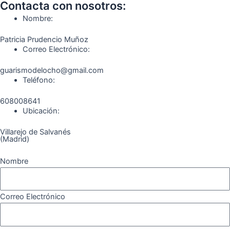
o
g
r
b
k
Contacta con nosotros:
o
r
a
e
Nombre:
k
a
m
Patricia Prudencio Muñoz
m
Correo Electrónico:
guarismodelocho@gmail.com
Teléfono:
608008641
Ubicación:
Villarejo de Salvanés
(Madrid)
Nombre
Correo Electrónico