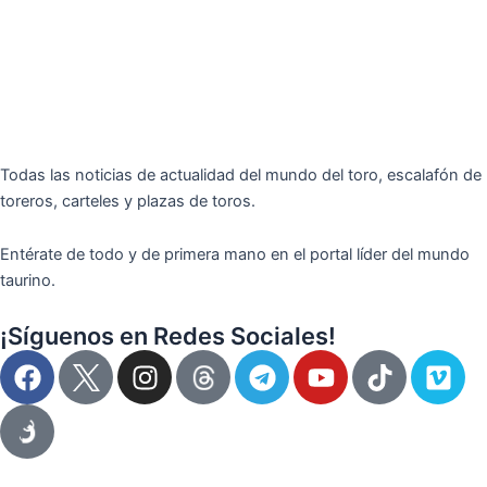
Todas las noticias de actualidad del mundo del toro, escalafón de
toreros, carteles y plazas de toros.
Entérate de todo y de primera mano en el portal líder del mundo
taurino.
¡Síguenos en Redes Sociales!
F
I
T
Y
T
V
a
n
e
o
i
i
c
s
l
u
k
m
e
t
e
t
t
e
b
a
g
u
o
o