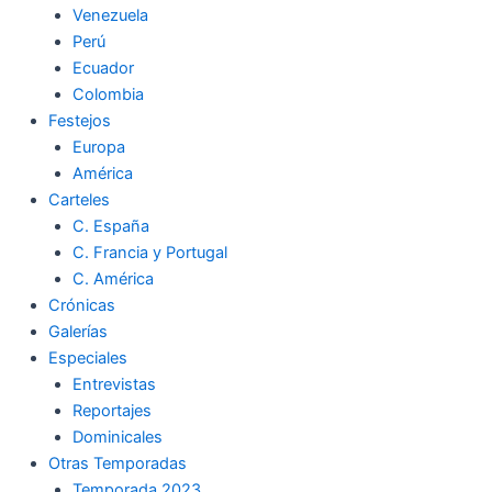
Venezuela
k
a
m
Perú
Ecuador
m
Colombia
Festejos
Europa
América
Carteles
C. España
C. Francia y Portugal
C. América
Crónicas
Galerías
Especiales
Entrevistas
Reportajes
Dominicales
Otras Temporadas
Temporada 2023