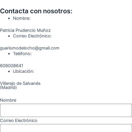
c
s
l
u
k
m
Contacta con nosotros:
e
t
e
t
t
e
Nombre:
b
a
g
u
o
o
Patricia Prudencio Muñoz
Correo Electrónico:
o
g
r
b
k
guarismodelocho@gmail.com
Teléfono:
o
r
a
e
608008641
k
a
m
Ubicación:
Villarejo de Salvanés
m
(Madrid)
Nombre
Correo Electrónico