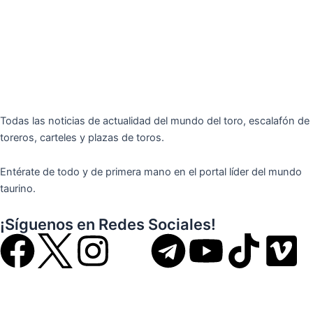
Todas las noticias de actualidad del mundo del toro, escalafón de
toreros, carteles y plazas de toros.
Entérate de todo y de primera mano en el portal líder del mundo
taurino.
¡Síguenos en Redes Sociales!
F
I
T
Y
T
V
a
n
e
o
i
i