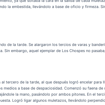
imiento, ya que soltaba la cara en la salida de cada mule
ando la embestida, llevándolo a base de oficio y firmeza. 
 de la tarde. Se alargaron los tercios de varas y banderi
ncia. Sin embargo, aquel ejemplar de Los Chospes no pasaba
l tercero de la tarde, al que después logró encelar para ll
 los medios a base de despaciosidad. Comenzó su faena de m
 bajándole la mano, pasándolo por ambos pitones. En el terc
puesta. Logró ligar algunos muletazos, llevándolo perpendi