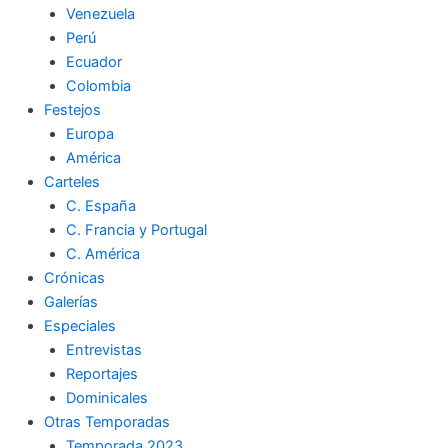
Venezuela
k
a
m
Perú
Ecuador
m
Colombia
Festejos
Europa
América
Carteles
C. España
C. Francia y Portugal
C. América
Crónicas
Galerías
Especiales
Entrevistas
Reportajes
Dominicales
Otras Temporadas
Temporada 2023