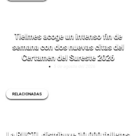
Tielmes acoge un intenso fin de
semana con dos nuevas citas del
Certamen del Sureste 2026
5 de agosto del 2026
RELACIONADAS
La RUCTL distribuye 10.000 folletos