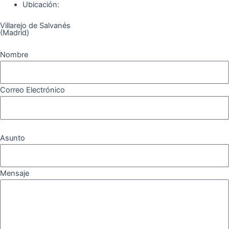
k
a
m
Ubicación:
Villarejo de Salvanés
m
(Madrid)
Nombre
Correo Electrónico
Asunto
Mensaje