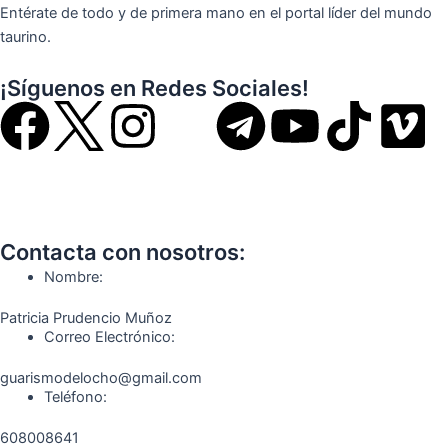
Entérate de todo y de primera mano en el portal líder del mundo
taurino.
¡Síguenos en Redes Sociales!
F
I
T
Y
T
V
a
n
e
o
i
i
c
s
l
u
k
m
Contacta con nosotros:
e
t
e
t
t
e
Nombre:
b
a
g
u
o
o
Patricia Prudencio Muñoz
Correo Electrónico:
o
g
r
b
k
guarismodelocho@gmail.com
Teléfono:
o
r
a
e
608008641