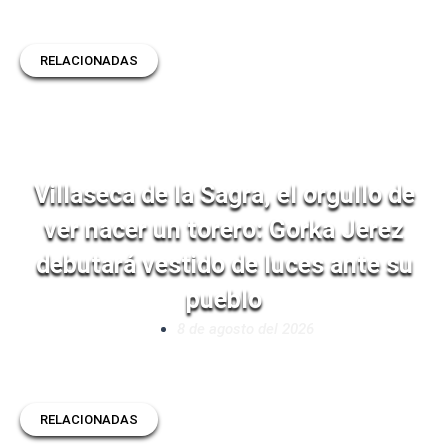
RELACIONADAS
Villaseca de la Sagra, el orgullo de
ver nacer un torero: Gorka Jerez
debutará vestido de luces ante su
pueblo
8 de agosto del 2026
RELACIONADAS