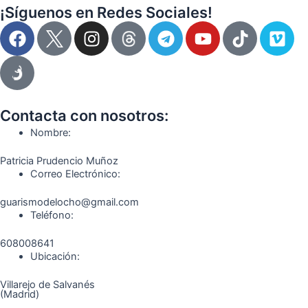
¡Síguenos en Redes Sociales!
F
I
T
Y
T
V
a
n
e
o
i
i
c
s
l
u
k
m
e
t
e
t
t
e
b
a
g
u
o
o
o
g
r
b
k
Contacta con nosotros:
o
r
a
e
Nombre:
k
a
m
Patricia Prudencio Muñoz
m
Correo Electrónico:
guarismodelocho@gmail.com
Teléfono:
608008641
Ubicación:
Villarejo de Salvanés
(Madrid)