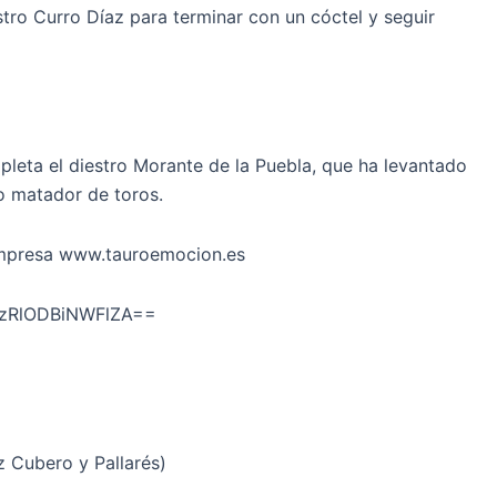
iestro Curro Díaz para terminar con un cóctel y seguir
leta el diestro Morante de la Puebla, que ha levantado
o matador de toros.
a empresa www.tauroemocion.es
=MzRlODBiNWFlZA==
 Cubero y Pallarés)