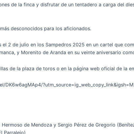
aciones de la finca y disfrutar de un tentadero a carga del d
 más desconocidos para los aficionados.
el 2 de julio en los Sampedros 2025 en un cartel que comp
amanca, y Morenito de Aranda en su veinte aniversario com
illas de la plaza de toros o en la página web oficial de l
om/reel/DK6w6agMAp4/?utm_source=ig_web_copy_link&igsh
mo Hermoso de Mendoza y Sergio Pérez de Gregorio (Benítez
l Parralejo)