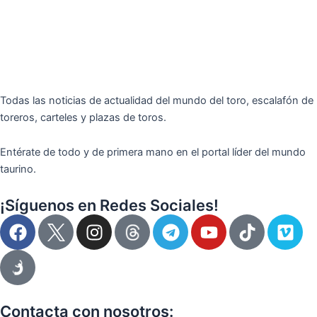
Todas las noticias de actualidad del mundo del toro, escalafón de
toreros, carteles y plazas de toros.
Entérate de todo y de primera mano en el portal líder del mundo
taurino.
¡Síguenos en Redes Sociales!
F
I
T
Y
T
V
a
n
e
o
i
i
c
s
l
u
k
m
e
t
e
t
t
e
b
a
g
u
o
o
o
g
r
b
k
Contacta con nosotros: