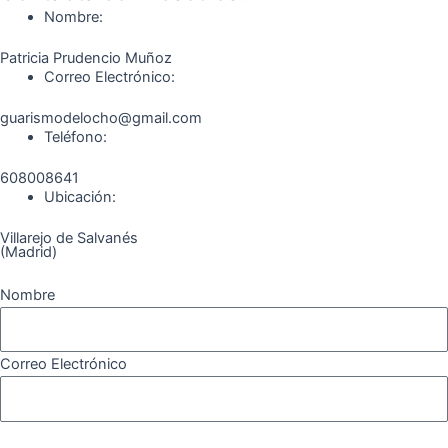
o
r
a
e
Nombre:
k
a
m
Patricia Prudencio Muñoz
m
Correo Electrónico:
guarismodelocho@gmail.com
Teléfono:
608008641
Ubicación:
Villarejo de Salvanés
(Madrid)
Nombre
Correo Electrónico