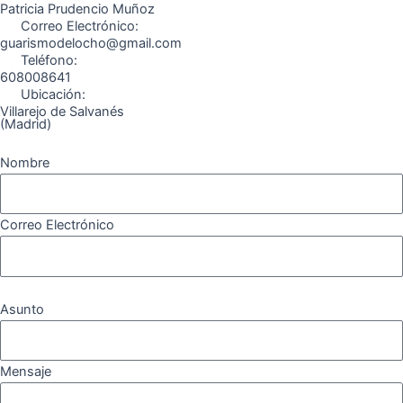
k
a
m
Patricia Prudencio Muñoz
Correo Electrónico:
m
guarismodelocho@gmail.com
Teléfono:
608008641
Ubicación:
Villarejo de Salvanés
(Madrid)
Nombre
Correo Electrónico
Asunto
Mensaje