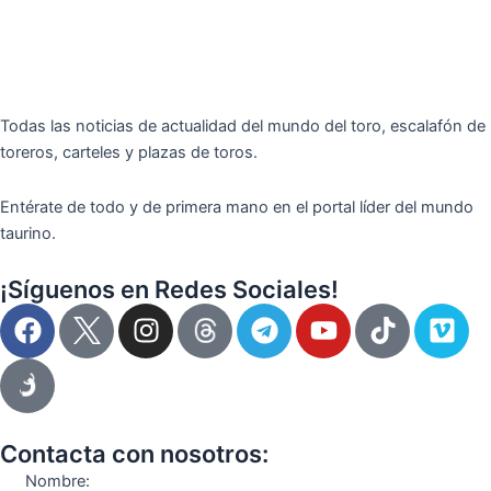
Todas las noticias de actualidad del mundo del toro, escalafón de
toreros, carteles y plazas de toros.
Entérate de todo y de primera mano en el portal líder del mundo
taurino.
¡Síguenos en Redes Sociales!
F
I
T
Y
T
V
a
n
e
o
i
i
c
s
l
u
k
m
e
t
e
t
t
e
b
a
g
u
o
o
o
g
r
b
k
Contacta con nosotros:
o
r
a
e
Nombre: